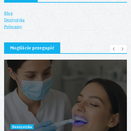
Blog
Dentystyka
Polecamy
Mogliście przegapić
Dentystyka