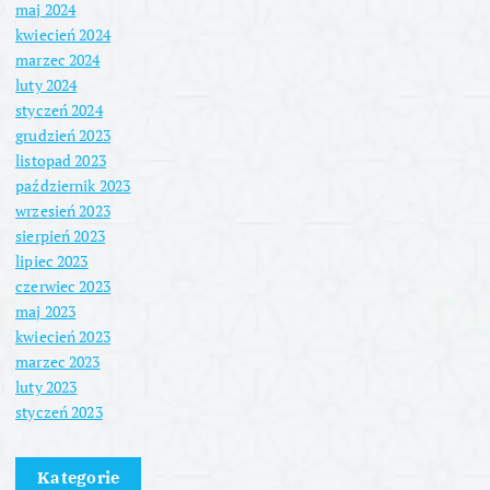
ó
maj 2024
kwiecień 2024
w
marzec 2024
luty 2024
styczeń 2024
grudzień 2023
listopad 2023
październik 2023
wrzesień 2023
sierpień 2023
lipiec 2023
czerwiec 2023
maj 2023
kwiecień 2023
marzec 2023
luty 2023
styczeń 2023
Kategorie