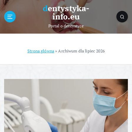
S
dentystyka-
k
info.eu
i
p
Portal o dentystyce
t
o
c
o
Strona główna
»
Archiwum dla lipiec 2026
n
t
e
n
t