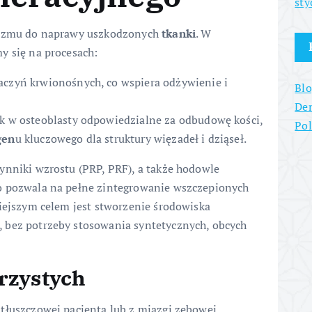
sty
anizmu do naprawy uszkodzonych
tkanki
. W
y się na procesach:
czyń krwionośnych, co wspiera odżywienie i
Blo
Den
k w osteoblasty odpowiedzialne za odbudowę kości,
Po
gen
u kluczowego dla struktury więzadeł i dziąseł.
ynniki wzrostu (PRP, PRF), a także hodowle
o pozwala na pełne zintegrowanie wszczepionych
niejszym celem jest stworzenie środowiska
 bez potrzeby stosowania syntetycznych, obcych
rzystych
tłuszczowej pacjenta lub z miazgi zębowej