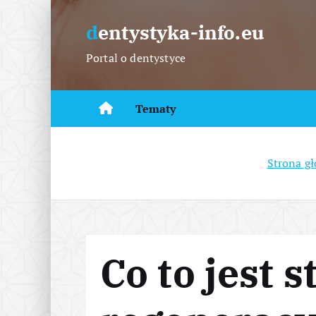
S
k
dentystyka-info.eu
i
Portal o dentystyce
p
t
o
Tematy
c
o
n
Strona g
t
e
n
t
Co to jest 