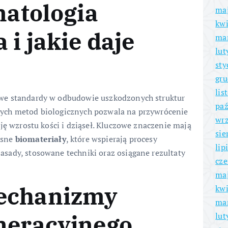
matologia
ma
kwi
 i jakie daje
ma
lut
sty
gru
lis
we standardy w odbudowie uszkodzonych struktur
paź
ych metod biologicznych pozwala na przywrócenie
wrz
ję wzrostu kości i dziąseł. Kluczowe znaczenie mają
sie
esne
biomateriały
, które wspierają procesy
lip
sady, stosowane techniki oraz osiągane rezultaty
cze
ma
mechanizmy
kwi
ma
eneracyjnego
lut