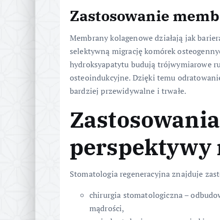
Zastosowanie membr
Membrany kolagenowe działają jak barie
selektywną migrację komórek osteogennyc
hydroksyapatytu budują trójwymiarowe r
osteoindukcyjne. Dzięki temu odratowanie
bardziej przewidywalne i trwałe.
Zastosowania 
perspektywy 
Stomatologia regeneracyjna znajduje zas
chirurgia stomatologiczna – odbud
mądrości,