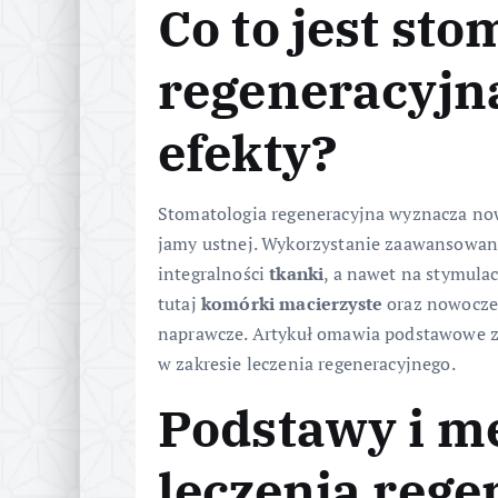
Co to jest sto
regeneracyjna
efekty?
Stomatologia regeneracyjna wyznacza no
jamy ustnej. Wykorzystanie zaawansowan
integralności
tkanki
, a nawet na stymulac
tutaj
komórki macierzyste
oraz nowocz
naprawcze. Artykuł omawia podstawowe za
w zakresie leczenia regeneracyjnego.
Podstawy i 
leczenia reg