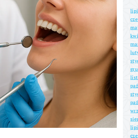
lip
cze
ma
kwi
ma
lut
sty
gru
lis
paź
sty
paź
wrz
sie
lip
cze