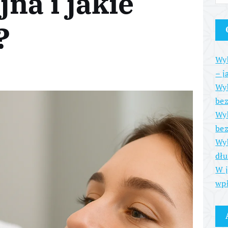
na i jakie
?
Wyb
– j
Wyb
be
Wyb
bez
Wyb
dłu
W j
wpł