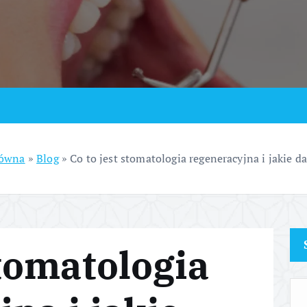
łówna
»
Blog
»
Co to jest stomatologia regeneracyjna i jakie da
stomatologia