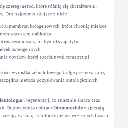
się szereg metod, które różnią się charakterem,
. Oto najpopularniejsze z nich:
yciu membran kolagenowych, które chronią miejsce
anym wzrostem nabłonka.
iałów
ceramicznych i hydroksyapatytu –
mórek osteogennych.
anie ubytków kości specjalnymi cementami
ości wyrostka zębodołowego (ridge preservation),
zczędna metoda pozyskiwania autologicznych
lantologia
i regeneracji, co znacznie skraca czas
kłań. Odpowiednio dobrany
biomateriały
wspierają
wszczepy zyskują stabilność już we wczesnych fazach