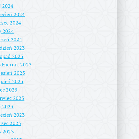
j 2024
ecień 2024
rzec 2024
y 2024
czeń 2024
dzień 2023
topad 2023
dziernik 2023
esień 2023
rpień 2023
iec 2023
rwiec 2023
j 2023
ecień 2023
rzec 2023
y 2023