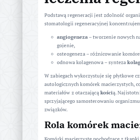
Podstawą regeneracji jest zdolność org
stomatologii regeneracyjnej koncentrujem
angiogeneza
– tworzenie nowych na
gojenie,
osteogeneza – różnicowanie komóre
odnowa kolagenowa – synteza
kola
W zabiegach wykorzystuje się płytkowe cz
autologicznych komórek macierzystych, c
materiałów z otaczającą
kości
ą. Najistot
sprzyjającego samosterowaniu organizmu,
związków.
Rola komórek macie
Komórki macierzyste pochodzące z tkanki 