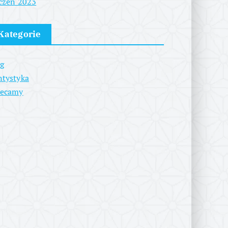
czeń 2023
Kategorie
g
tystyka
lecamy