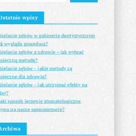
Ostatnie wpisy
ielanie zębów w gabinecie dentystycznym
ak wygląda procedura?
ielanie zębów a zdrowie – jak wybrać
zpieczną metodę?
ielanie zębów – jakie metody są
pieczne dla zdrowia?
ielanie zębów – jak utrzymać efekty na
żej?
aki sposób leczenie stomatologiczne
ywa na nasze samopoczucie?
Archiwa