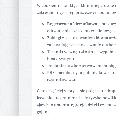
W codziennej praktyce klinicznej stosuje 
zakresem ingerencji oraz czasem odbudowy
Regeneracja kierunkowa
– przy uż
odtwarzania tkanki przed niepożąd
Zabiegi z zastosowaniem
biomater
zapewniających rusztowanie dla ko
Techniki wewnątrzkostne – wypełni
bioaktywnymi.
Implantacja z konserwowaniem objęt
PRF–membrany bogatopłytkowe – os
czynników wzrostu.
Coraz częściej spotyka się połączenie
imp
leczenia oraz minimalizuje ryzyko powi
zjawisko
osteointegracja
, dzięki czemu 
gojenia.