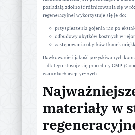
posiadają zdolność różnicowania się w r
regeneracyjnej wykorzystuje się je do:
przyspieszenia gojenia ran po ekstak
odbudowy ubytków kostnych w rejon
zastępowania ubytków tkanek miękk
Dawkowanie i jakość pozyskiwanych komó
– dlatego stosuje się procedury GMP (Good
warunkach aseptycznych.
Najważniejsze
materiały w s
regeneracyjn