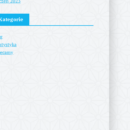
czeń 2023
Kategorie
g
tystyka
lecamy