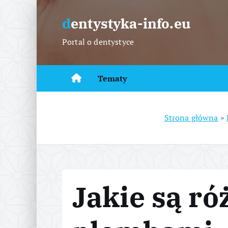
S
k
dentystyka-info.eu
i
Portal o dentystyce
p
t
o
Tematy
c
o
n
Strona główna
»
t
e
n
t
Jakie są r