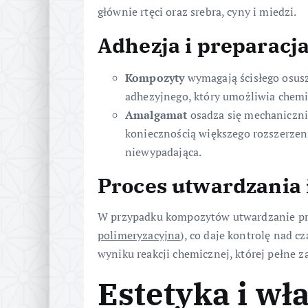
głównie rtęci oraz srebra, cyny i miedzi.
Adhezja i preparacj
Kompozyty
wymagają ścisłego osus
adhezyjnego, który umożliwia chemi
Amalgamat
osadza się mechaniczni
koniecznością większego rozszerzeni
niewypadająca.
Proces utwardzania 
W przypadku kompozytów utwardzanie prze
polimeryzacyjna
), co daje kontrolę nad c
wyniku reakcji chemicznej, której pełne z
Estetyka i wł