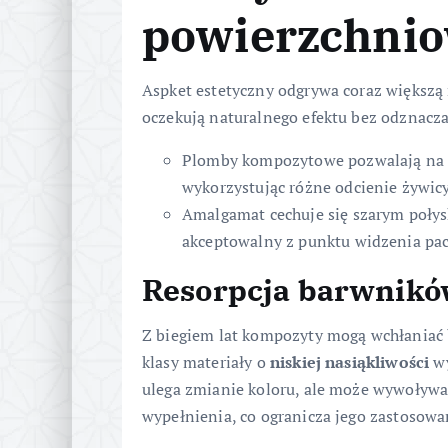
powierzchni
Aspket estetyczny odgrywa coraz większą 
oczekują naturalnego efektu bez odznacza
Plomby kompozytowe pozwalają na i
wykorzystując różne odcienie żywicy
Amalgamat cechuje się szarym połys
akceptowalny z punktu widzenia pa
Resorpcja barwnikó
Z biegiem lat kompozyty mogą wchłaniać b
klasy materiały o
niskiej nasiąkliwości
wy
ulega zmianie koloru, ale może wywoływa
wypełnienia, co ogranicza jego zastosowa