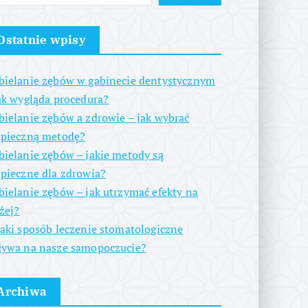
Ostatnie wpisy
ielanie zębów w gabinecie dentystycznym
ak wygląda procedura?
ielanie zębów a zdrowie – jak wybrać
zpieczną metodę?
ielanie zębów – jakie metody są
pieczne dla zdrowia?
ielanie zębów – jak utrzymać efekty na
żej?
aki sposób leczenie stomatologiczne
ywa na nasze samopoczucie?
Archiwa