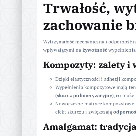
Trwałość, wy
zachowanie b
Wytrzymałość mechaniczna i odporność n
wpływającymi na
żywotność
wypełnienia
Kompozyty: zalety i
Dzięki elastyczności i adhezji komp
Wypełnienia kompozytowe mają tende
(
skurcz polimeryzacyjny
), co może
Nowoczesne matryce kompozytowe z 
efekt skurczu i zwiększają
odporność
Amalgamat: tradycja