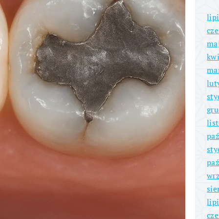
lip
cze
ma
kwi
ma
lut
sty
gru
lis
paź
sty
paź
wrz
sie
lip
cze