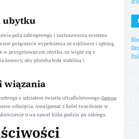
sty
a ubytku
zenia pola zabiegowego i zastosowania systemu
Blo
czne połączenie wypełnienia ze szkliwem i zębiną.
Den
e w przygotowanym ubytku, co wiąże się z
Po
a komory, aby plomba była stabilna i
i wiązania
biega z udziałem światła ultrafioletowego (
lampa
zasem schnięcia. Amalgamat z kolei twardnieje w
akończenie trwa nawet kilka godzin po zabiegu.
aściwości