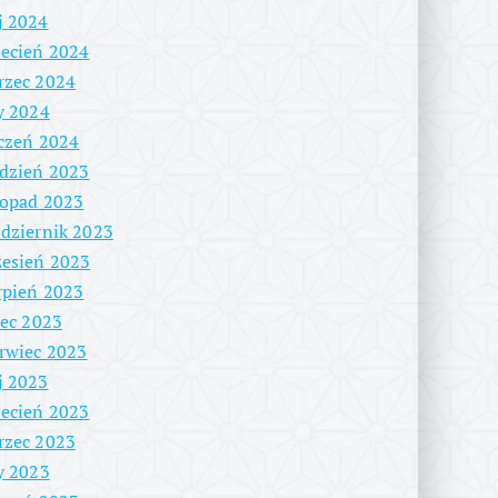
j 2024
ecień 2024
rzec 2024
y 2024
czeń 2024
dzień 2023
topad 2023
dziernik 2023
esień 2023
rpień 2023
iec 2023
rwiec 2023
j 2023
ecień 2023
rzec 2023
y 2023