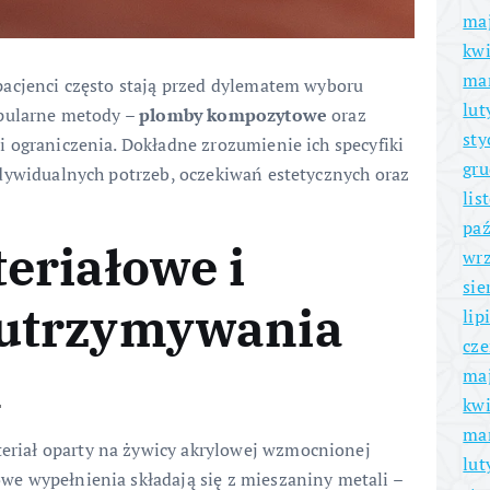
ma
kwi
ma
pacjenci często stają przed dylematem wyboru
lut
opularne metody –
plomby kompozytowe
oraz
sty
 i ograniczenia. Dokładne zrozumienie ich specyfiki
gru
dywidualnych potrzeb, oczekiwań estetycznych oraz
lis
paź
eriałowe i
wrz
sie
utrzymywania
lip
cze
ń
ma
kwi
ma
riał oparty na żywicy akrylowej wzmocnionej
lut
we wypełnienia składają się z mieszaniny metali –