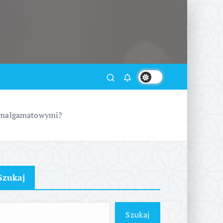
 amalgamatowymi?
Szukaj
Szukaj