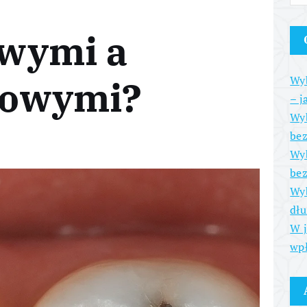
wymi a
Wyb
towymi?
– j
Wyb
be
Wyb
bez
Wyb
dłu
W j
wpł