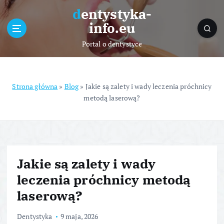
S
dentystyka-
k
info.eu
i
p
Portal o dentystyce
t
o
c
o
Strona główna
»
Blog
»
Jakie są zalety i wady leczenia próchnicy
n
metodą laserową?
t
e
n
t
Jakie są zalety i wady
leczenia próchnicy metodą
laserową?
Dentystyka
9 maja, 2026