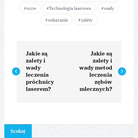
rozw
Technologia laserowa
wady
wskazania
zalety
N
Jakie są
Jakie są
a
zalety i
zalety i
wady
wady metod
w
leczenia
leczenia
próchnicy
zębów
i
laserem?
mlecznych?
g
a
Szukaj