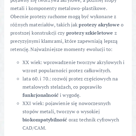
pojawiły się tworzywa akrylowe, a później stopy
metali i komponenty metalowo-plastikowe.
Obecnie protezy ruchome mogą być wykonane z
różnych materiałów, takich jak
protezy akrylowe
o
prostszej konstrukcji czy
protezy szkieletowe
z
precyzyjnymi klamrami, które zapewniają lepszą
retencję. Najważniejsze momenty ewolucji to:
XX wiek: wprowadzenie tworzyw akrylowych i
wzrost popularności protez całkowitych.
lata 60. i 70.: rozwój protez częściowych na
metalowych stelażach, co poprawiło
funkcjonalność
i wygodę.
XXI wiek: pojawienie się nowoczesnych
stopów metali, tworzyw o wysokiej
biokompatybilność
oraz technik cyfrowych
CAD/CAM.