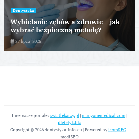
Dentystyka
Wybielanie zębów a zdrowie – jak
wybrać bezpieczną metodę?
27 lipca, 2026
Inne nasze portale:
swiatlekarzy.pl
|
mangonemedical.com
|
dietetyk.biz
Copyright © 2026 dentystyka-info.eu | Powered by
icomSEO
-
mediSEO