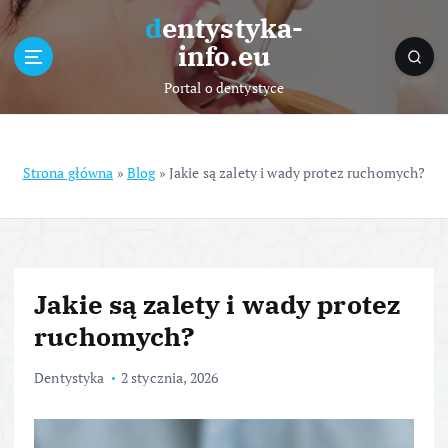
S
dentystyka-
k
info.eu
i
p
Portal o dentystyce
t
o
c
o
Strona główna
»
Blog
»
Jakie są zalety i wady protez ruchomych?
n
t
e
n
t
Jakie są zalety i wady protez
ruchomych?
Dentystyka
2 stycznia, 2026