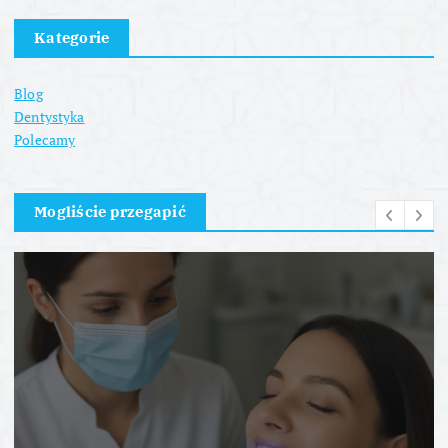
Kategorie
Blog
Dentystyka
Polecamy
Mogliście przegapić