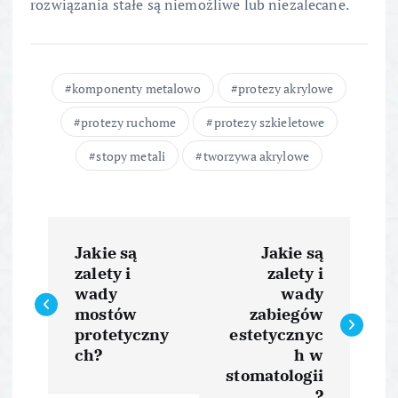
rozwiązania stałe są niemożliwe lub niezalecane.
komponenty metalowo
protezy akrylowe
protezy ruchome
protezy szkieletowe
stopy metali
tworzywa akrylowe
N
Jakie są
Jakie są
a
zalety i
zalety i
wady
wady
w
mostów
zabiegów
protetyczny
estetycznyc
i
ch?
h w
stomatologii
?