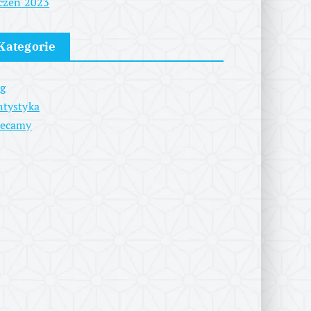
czeń 2023
Kategorie
g
tystyka
lecamy