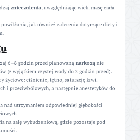
odzaj
znieczulenia
, uwzględniając wiek, masę ciała
 powikłania, jak również zalecenia dotyczące diety i
m.
gu
yczaj 6–8 godzin przed planowaną
narkozą
nie
 (z wyjątkiem czystej wody do 2 godzin przed).
 życiowe: ciśnienie, tętno, saturację krwi.
ch i przeciwbólowych, a następnie anestetyków do
wa nad utrzymaniem odpowiedniej głębokości
yciowych.
fia na salę wybudzeniową, gdzie pozostaje pod
omości.