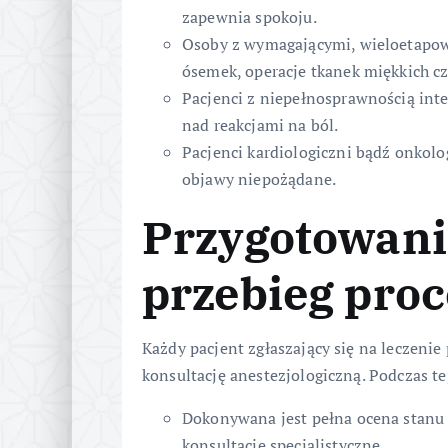
zapewnia spokoju.
Osoby z wymagającymi, wieloetapowy
ósemek, operacje tkanek miękkich c
Pacjenci z niepełnosprawnością int
nad reakcjami na ból.
Pacjenci kardiologiczni bądź onkol
objawy niepożądane.
Przygotowanie
przebieg pro
Każdy pacjent zgłaszający się na leczeni
konsultację anestezjologiczną. Podczas te
Dokonywana jest pełna ocena stanu 
konsultacje specjalistyczne.