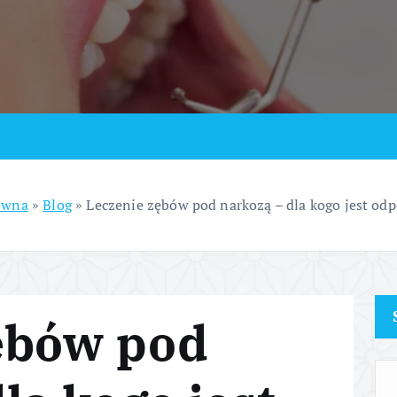
ówna
»
Blog
»
Leczenie zębów pod narkozą – dla kogo jest od
ębów pod