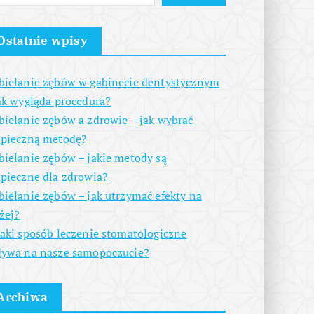
Ostatnie wpisy
ielanie zębów w gabinecie dentystycznym
ak wygląda procedura?
ielanie zębów a zdrowie – jak wybrać
zpieczną metodę?
ielanie zębów – jakie metody są
pieczne dla zdrowia?
ielanie zębów – jak utrzymać efekty na
żej?
aki sposób leczenie stomatologiczne
ywa na nasze samopoczucie?
Archiwa