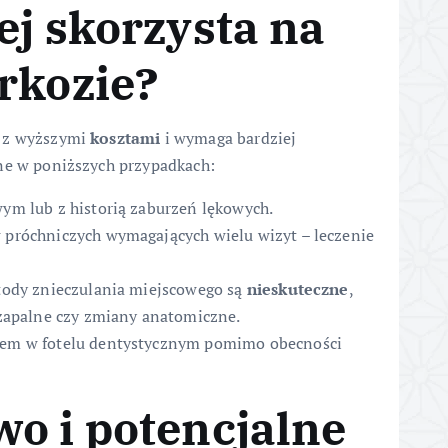
ej skorzysta na
rkozie?
ę z wyższymi
kosztami
i wymaga bardziej
one w poniższych przypadkach:
m lub z historią zaburzeń lękowych.
próchniczych wymagających wielu wizyt – leczenie
tody znieczulania miejscowego są
nieskuteczne
,
 zapalne czy zmiany anatomiczne.
iem w fotelu dentystycznym pomimo obecności
o i potencjalne