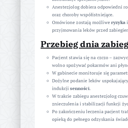
Anestezjolog dobiera odpowiedni r
oraz choroby współistniejące.
Omówione zostają możliwe
ryzyka
i
przyjmowania leków przed zabiegie
Przebieg dnia zabie
Pacjent stawia się na czczo – zazw
wolno spożywać pokarmów ani płynów
W gabinecie monitoruje się parametry
Dożylne podanie leków uspokajający
indukcji
senności
.
W trakcie zabiegu anestezjolog czu
znieczulenia i stabilizacji funkcji ż
Po zakończeniu leczenia pacjent tra
opieką do pełnego odzyskania świad