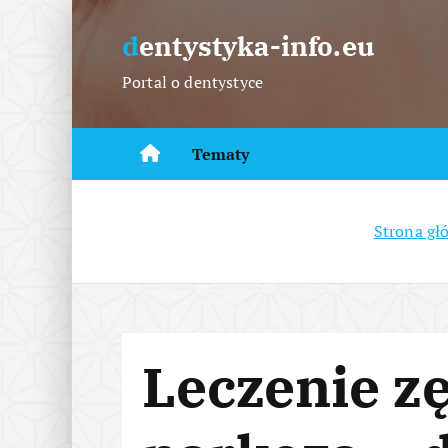
S
k
dentystyka-info.eu
i
Portal o dentystyce
p
t
o
Tematy
c
o
n
Strona gł
t
e
n
t
Leczenie z