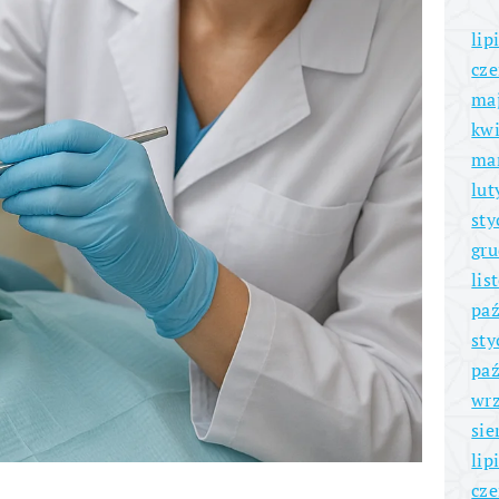
lip
cze
ma
kwi
ma
lut
sty
gru
lis
paź
sty
paź
wrz
sie
lip
cze