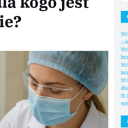
la kogo jest
ie?
Wyb
– j
Wyb
be
Wyb
bez
Wyb
dłu
W j
wpł