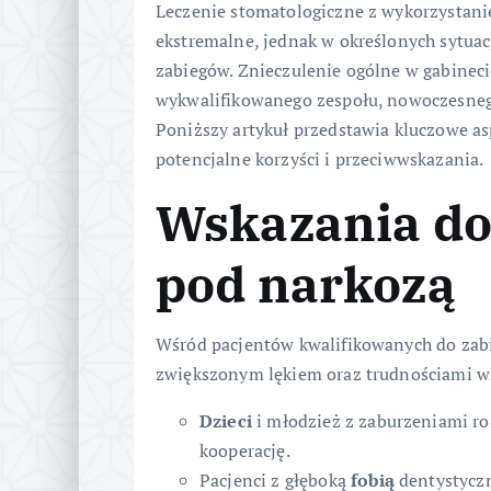
Leczenie stomatologiczne z wykorzystan
ekstremalne, jednak w określonych sytua
zabiegów. Znieczulenie ogólne w gabine
wykwalifikowanego zespołu, nowoczesnego
Poniższy artykuł przedstawia kluczowe as
potencjalne korzyści i przeciwwskazania.
Wskazania do
pod narkozą
Wśród pacjentów kwalifikowanych do za
zwiększonym lękiem oraz trudnościami ws
Dzieci
i młodzież z zaburzeniami r
kooperację.
Pacjenci z głęboką
fobią
dentystyczn