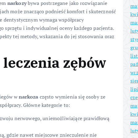
iem
narkozy
bywa postrzegane jako rozwiązanie
ma
cjach może znacząco podnieść komfort i skuteczność
kwi
cie dentystycznym wymaga współpracy
ma
 sprzętu i indywidualnej oceny każdego pacjenta.
lut
pekty tej metody, wskazania do jej stosowania oraz
sty
gru
lis
 leczenia zębów
paź
wrz
sie
lip
biegów w
narkoza
często wymienia się osoby ze
cze
półpracy. Główne kategorie to:
ma
kwi
ozwoju nerwowego, uniemożliwiające prawidłową
ma
lut
ą, gdzie nawet miejscowe znieczulenie nie