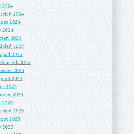
j 2024
ecień 2024
rzec 2024
y 2024
czeń 2024
dzień 2023
topad 2023
dziernik 2023
esień 2023
rpień 2023
iec 2023
rwiec 2023
j 2023
ecień 2023
rzec 2023
y 2023