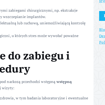
sty
mi zabiegami chirurgicznymi, np. ekstrakcje
zy wszczepianie implantów.
elektualną lub ruchową, uniemożliwiającą kontrolę
Blo
ogiczni, u których stres może wywołać poważne
Den
Po
 do zabiegu i
cedury
e pod narkozą przechodzi wstępną
wstępną
j wizyty:
zdrowia, w tym badania laboratoryjne i ewentualne