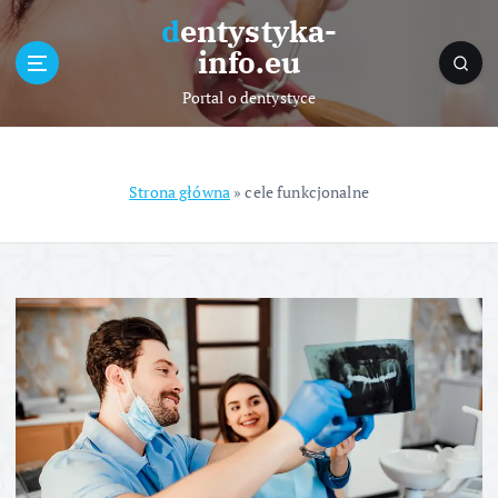
S
dentystyka-
k
info.eu
i
p
Portal o dentystyce
t
o
c
o
Strona główna
»
cele funkcjonalne
n
t
e
n
t