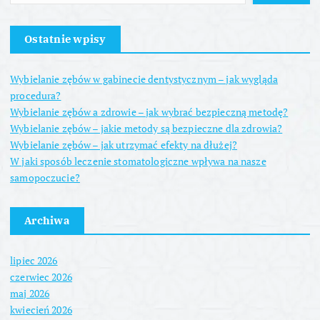
Ostatnie wpisy
Wybielanie zębów w gabinecie dentystycznym – jak wygląda
procedura?
Wybielanie zębów a zdrowie – jak wybrać bezpieczną metodę?
Wybielanie zębów – jakie metody są bezpieczne dla zdrowia?
Wybielanie zębów – jak utrzymać efekty na dłużej?
W jaki sposób leczenie stomatologiczne wpływa na nasze
samopoczucie?
Archiwa
lipiec 2026
czerwiec 2026
maj 2026
kwiecień 2026