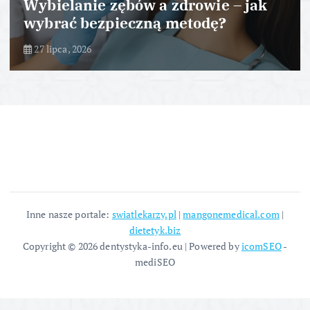
Wybielanie zębów a zdrowie – jak
wybrać bezpieczną metodę?
27 lipca, 2026
Inne nasze portale:
swiatlekarzy.pl
|
mangonemedical.com
|
dietetyk.biz
Copyright © 2026 dentystyka-info.eu | Powered by
icomSEO
-
mediSEO