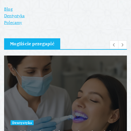
Blog
Dentystyka
Polecamy
Mogliście przegapić
Dentystyka