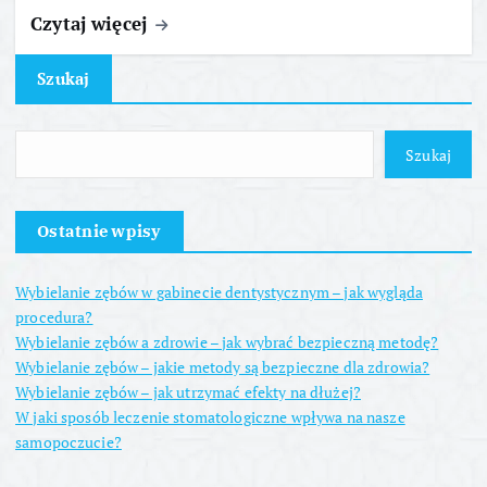
Czytaj więcej
Szukaj
Szukaj
Ostatnie wpisy
Wybielanie zębów w gabinecie dentystycznym – jak wygląda
procedura?
Wybielanie zębów a zdrowie – jak wybrać bezpieczną metodę?
Wybielanie zębów – jakie metody są bezpieczne dla zdrowia?
Wybielanie zębów – jak utrzymać efekty na dłużej?
W jaki sposób leczenie stomatologiczne wpływa na nasze
samopoczucie?