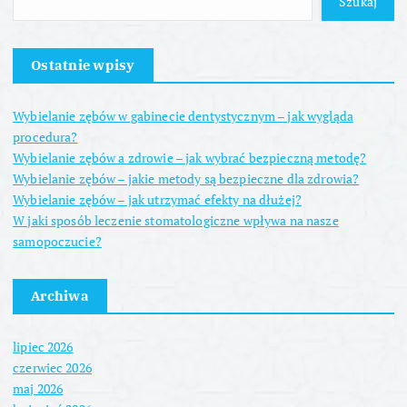
Szukaj
Ostatnie wpisy
Wybielanie zębów w gabinecie dentystycznym – jak wygląda
procedura?
Wybielanie zębów a zdrowie – jak wybrać bezpieczną metodę?
Wybielanie zębów – jakie metody są bezpieczne dla zdrowia?
Wybielanie zębów – jak utrzymać efekty na dłużej?
W jaki sposób leczenie stomatologiczne wpływa na nasze
samopoczucie?
Archiwa
lipiec 2026
czerwiec 2026
maj 2026