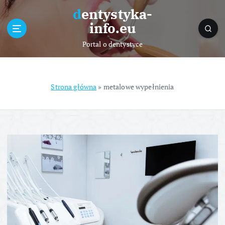
S
dentystyka-
k
info.eu
i
p
Portal o dentystyce
t
o
c
o
Strona główna
»
metalowe wypełnienia
n
t
e
n
t