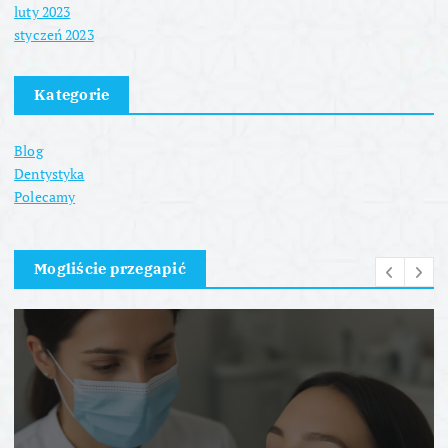
luty 2023
styczeń 2023
Kategorie
Blog
Dentystyka
Polecamy
Mogliście przegapić