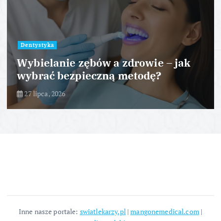
Dentystyka
Wybielanie zębów a zdrowie – jak
wybrać bezpieczną metodę?
27 lipca, 2026
Inne nasze portale:
swiatlekarzy.pl
|
mangonemedical.com
|