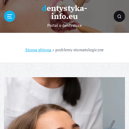
S
dentystyka-
k
info.eu
i
p
Portal o dentystyce
t
o
c
o
Strona główna
»
problemy stomatologiczne
n
t
e
n
t