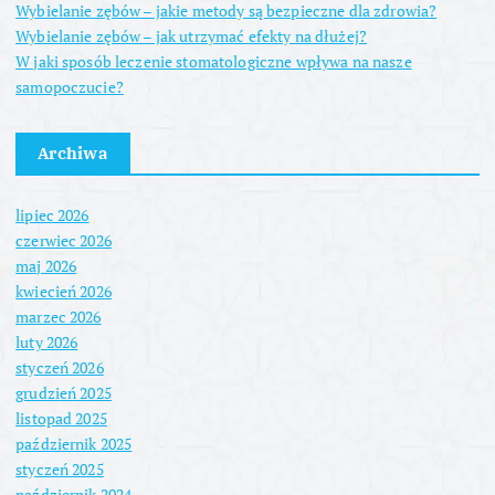
Wybielanie zębów – jakie metody są bezpieczne dla zdrowia?
Wybielanie zębów – jak utrzymać efekty na dłużej?
W jaki sposób leczenie stomatologiczne wpływa na nasze
samopoczucie?
Archiwa
lipiec 2026
czerwiec 2026
maj 2026
kwiecień 2026
marzec 2026
luty 2026
styczeń 2026
grudzień 2025
listopad 2025
październik 2025
styczeń 2025
październik 2024