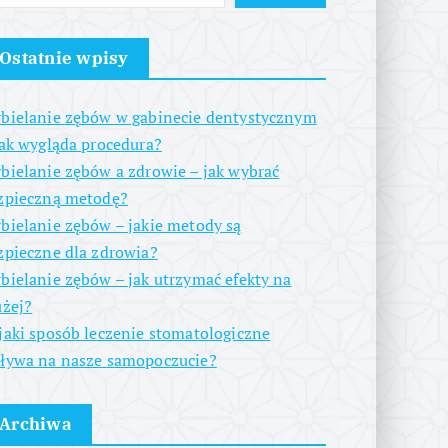
Ostatnie wpisy
bielanie zębów w gabinecie dentystycznym
jak wygląda procedura?
bielanie zębów a zdrowie – jak wybrać
zpieczną metodę?
bielanie zębów – jakie metody są
zpieczne dla zdrowia?
bielanie zębów – jak utrzymać efekty na
użej?
jaki sposób leczenie stomatologiczne
ływa na nasze samopoczucie?
Archiwa