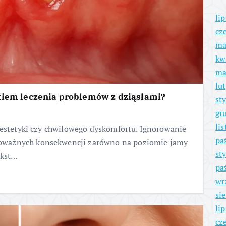
li
cz
ma
kw
ma
lu
kiem leczenia problemów z dziąsłami?
st
gr
li
 estetyki czy chwilowego dyskomfortu. Ignorowanie
pa
oważnych konsekwencji zarówno na poziomie jamy
st
ekst…
pa
wr
si
li
cz