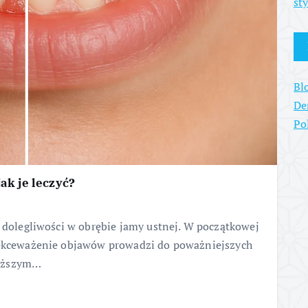
st
Bl
De
Po
jak je leczyć?
h dolegliwości w obrębie jamy ustnej. W początkowej
zlekceważenie objawów prowadzi do poważniejszych
niższym…