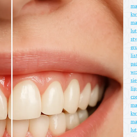
ma
kw
ma
lu
st
gr
li
pa
wr
si
li
cz
ma
kw
ma
lu