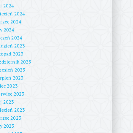
j 2024
iecień 2024
rzec 2024
ty 2024
yczeń 2024
udzień 2023
stopad 2023
ździernik 2023
zesień 2023
erpień 2023
piec 2023
erwiec 2023
j 2023
iecień 2023
rzec 2023
ty 2023