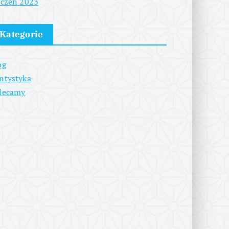
yczeń 2023
Kategorie
og
ntystyka
lecamy