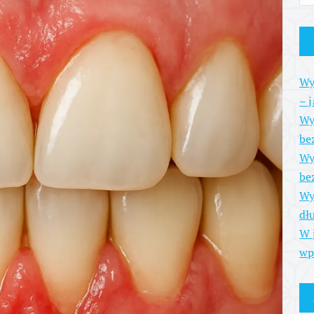
Wy
– 
Wy
be
Wy
be
Wy
dł
W 
wp