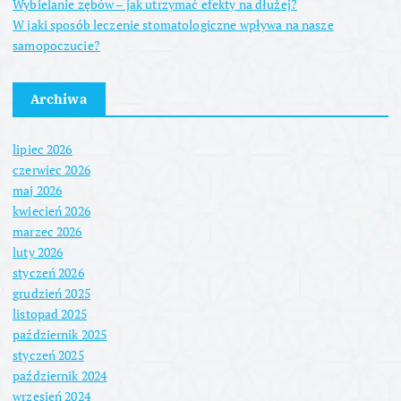
Wybielanie zębów – jak utrzymać efekty na dłużej?
W jaki sposób leczenie stomatologiczne wpływa na nasze
samopoczucie?
Archiwa
lipiec 2026
czerwiec 2026
maj 2026
kwiecień 2026
marzec 2026
luty 2026
styczeń 2026
grudzień 2025
listopad 2025
październik 2025
styczeń 2025
październik 2024
wrzesień 2024