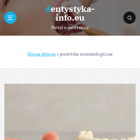
S
dentystyka-
k
info.eu
i
p
Portal o dentystyce
t
o
c
o
Strona główna
»
protetyka stomatologiczna
n
t
e
n
t