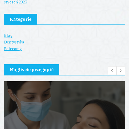
styczeń 2023
Kategorie
Blog
Dentystyka
Polecamy
Mogliście przegapić