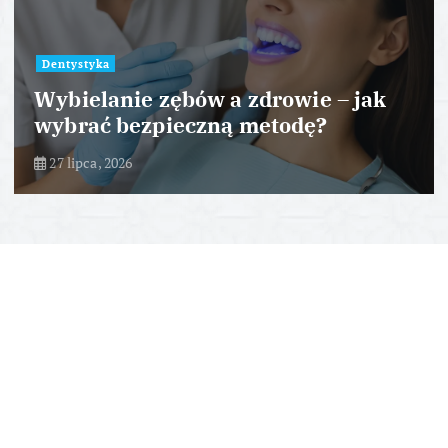
Dentystyka
Wybielanie zębów a zdrowie – jak
wybrać bezpieczną metodę?
27 lipca, 2026
Inne nasze portale:
swiatlekarzy.pl
|
mangonemedical.com
|
dietetyk.biz
Copyright © 2026 dentystyka-info.eu | Powered by
icomSEO
-