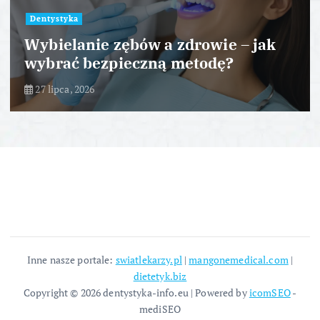
Dentystyka
Wybielanie zębów a zdrowie – jak
wybrać bezpieczną metodę?
27 lipca, 2026
Inne nasze portale:
swiatlekarzy.pl
|
mangonemedical.com
|
dietetyk.biz
Copyright © 2026 dentystyka-info.eu | Powered by
icomSEO
-
mediSEO