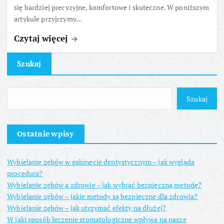
się bardziej precyzyjne, komfortowe i skuteczne. W poniższym
artykule przyjrzymy…
Czytaj więcej
Szukaj
Szukaj
Ostatnie wpisy
Wybielanie zębów w gabinecie dentystycznym – jak wygląda
procedura?
Wybielanie zębów a zdrowie – jak wybrać bezpieczną metodę?
Wybielanie zębów – jakie metody są bezpieczne dla zdrowia?
Wybielanie zębów – jak utrzymać efekty na dłużej?
W jaki sposób leczenie stomatologiczne wpływa na nasze