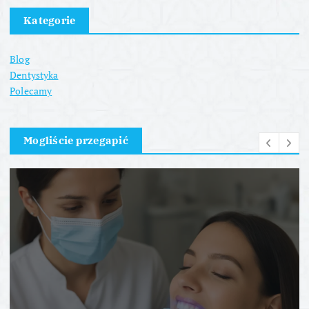
Kategorie
Blog
Dentystyka
Polecamy
Mogliście przegapić