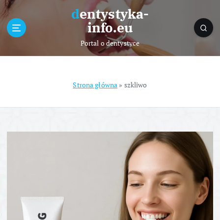
S
dentystyka-
k
info.eu
i
p
Portal o dentystyce
t
o
c
o
Strona główna
»
szkliwo
n
t
e
n
t