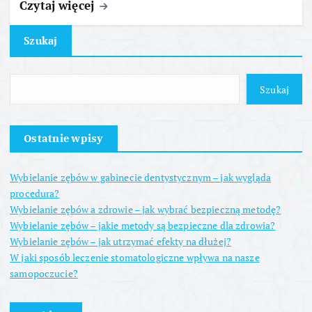
Czytaj więcej
Szukaj
Szukaj
Ostatnie wpisy
Wybielanie zębów w gabinecie dentystycznym – jak wygląda
procedura?
Wybielanie zębów a zdrowie – jak wybrać bezpieczną metodę?
Wybielanie zębów – jakie metody są bezpieczne dla zdrowia?
Wybielanie zębów – jak utrzymać efekty na dłużej?
W jaki sposób leczenie stomatologiczne wpływa na nasze
samopoczucie?