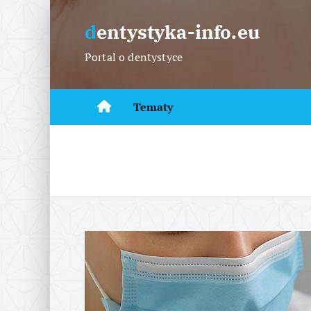
S
k
dentystyka-info.eu
i
Portal o dentystyce
p
t
o
Tematy
c
o
n
t
e
n
t