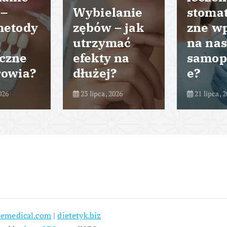
 –
Wybielanie
stomat
metody
zębów – jak
zne w
utrzymać
na nas
czne
efekty na
samop
rowia?
dłużej?
e?
026
23 lipca, 2026
21 lipca, 
emedical.com
|
dietetyk.biz