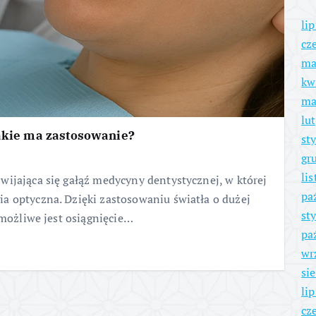
li
cz
ma
kw
ma
lu
jakie ma zastosowanie?
st
gr
li
wijająca się gałąź medycyny dentystycznej, w której
pa
a optyczna. Dzięki zastosowaniu światła o dużej
st
 możliwe jest osiągnięcie…
pa
wr
si
li
cz