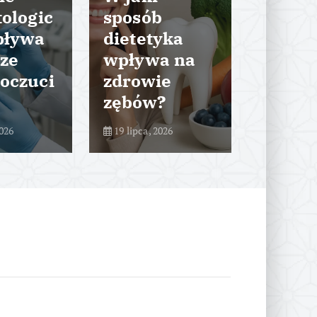
ologic
sposób
gabin
pływa
dietetyka
denty
ze
wpływa na
m – ja
oczuci
zdrowie
wyglą
zębów?
proce
2026
19 lipca, 2026
29 lipca, 