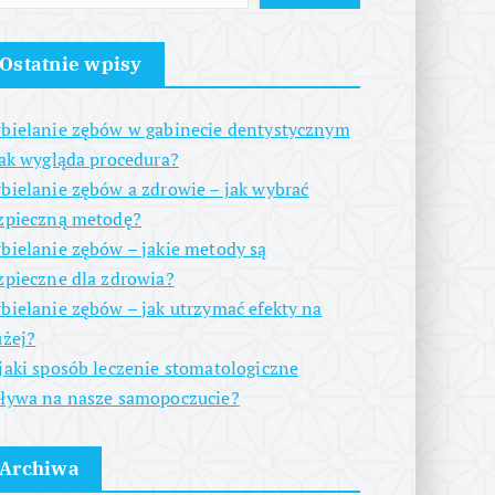
Ostatnie wpisy
bielanie zębów w gabinecie dentystycznym
jak wygląda procedura?
bielanie zębów a zdrowie – jak wybrać
zpieczną metodę?
bielanie zębów – jakie metody są
zpieczne dla zdrowia?
bielanie zębów – jak utrzymać efekty na
użej?
jaki sposób leczenie stomatologiczne
ływa na nasze samopoczucie?
Archiwa