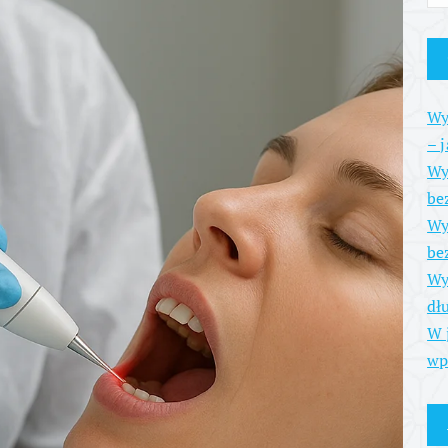
Wy
– 
Wy
be
Wy
be
Wy
dł
W 
wp