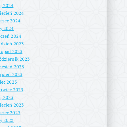
j 2024
iecień 2024
rzec 2024
ty 2024
yczeń 2024
udzień 2023
stopad 2023
ździernik 2023
zesień 2023
erpień 2023
piec 2023
erwiec 2023
j 2023
iecień 2023
rzec 2023
ty 2023