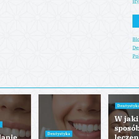
st
Bl
De
Po
Dentystyk
W jaki
a
sposó
Dentystyka
lanie
leczen