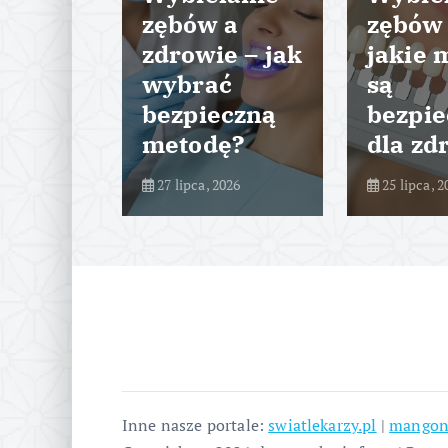
cie
zębów a
zębów
tyczny
zdrowie – jak
jakie 
k
wybrać
są
da
bezpieczną
bezpie
dura?
metodę?
dla zd
026
27 lipca, 2026
25 lipca, 2
Inne nasze portale:
swiatlekarzy.pl
|
mangon