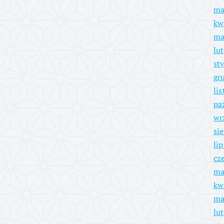
ma
kw
ma
lu
st
gr
li
pa
wr
si
li
cz
ma
kw
ma
lu