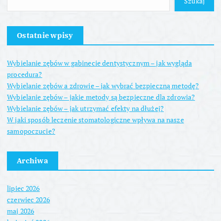
Szukaj
Ostatnie wpisy
Wybielanie zębów w gabinecie dentystycznym – jak wygląda
procedura?
Wybielanie zębów a zdrowie – jak wybrać bezpieczną metodę?
Wybielanie zębów – jakie metody są bezpieczne dla zdrowia?
Wybielanie zębów – jak utrzymać efekty na dłużej?
W jaki sposób leczenie stomatologiczne wpływa na nasze
samopoczucie?
Archiwa
lipiec 2026
czerwiec 2026
maj 2026