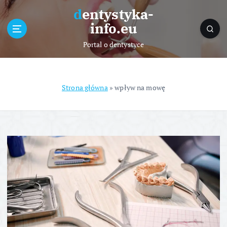
S
dentystyka-
k
info.eu
i
p
Portal o dentystyce
t
o
c
o
Strona główna
»
wpływ na mowę
n
t
e
n
t