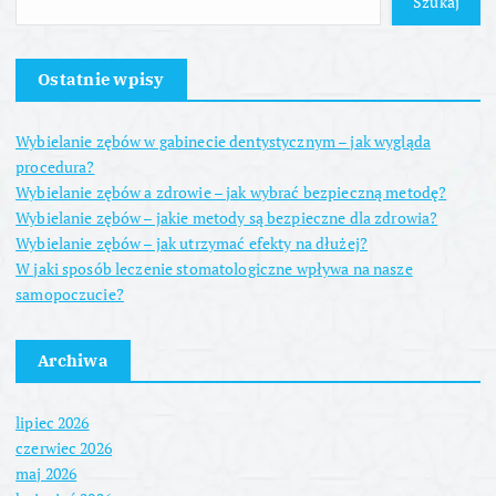
Szukaj
Ostatnie wpisy
Wybielanie zębów w gabinecie dentystycznym – jak wygląda
procedura?
Wybielanie zębów a zdrowie – jak wybrać bezpieczną metodę?
Wybielanie zębów – jakie metody są bezpieczne dla zdrowia?
Wybielanie zębów – jak utrzymać efekty na dłużej?
W jaki sposób leczenie stomatologiczne wpływa na nasze
samopoczucie?
Archiwa
lipiec 2026
czerwiec 2026
maj 2026