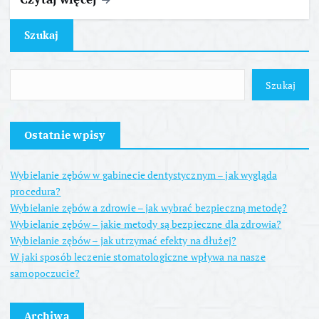
Szukaj
Szukaj
Ostatnie wpisy
Wybielanie zębów w gabinecie dentystycznym – jak wygląda
procedura?
Wybielanie zębów a zdrowie – jak wybrać bezpieczną metodę?
Wybielanie zębów – jakie metody są bezpieczne dla zdrowia?
Wybielanie zębów – jak utrzymać efekty na dłużej?
W jaki sposób leczenie stomatologiczne wpływa na nasze
samopoczucie?
Archiwa