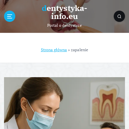
S
dentystyka-
k
info.eu
i
p
Portal o dentystyce
t
o
c
o
Strona główna
»
zapalenie
n
t
e
n
t