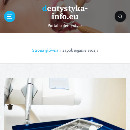
S
dentystyka-
k
info.eu
i
p
Portal o dentystyce
t
o
c
o
Strona główna
»
zapobieganie erozji
n
t
e
n
t