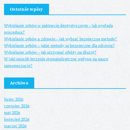
Ostatnie wpisy
Wybielanie zębów w gabinecie dentystycznym – jak wygląda
procedura?
Wybielanie zębów a zdrowie – jak wybrać bezpieczną metodę?
Wybielanie zębów – jakie metody są bezpieczne dla zdrowia?
Wybielanie zębów – jak utrzymać efekty na dłużej?
W jaki sposób leczenie stomatologiczne wpływa na nasze
samopoczucie?
Archiwa
lipiec 2026
czerwiec 2026
maj 2026
kwiecień 2026
marzec 2026