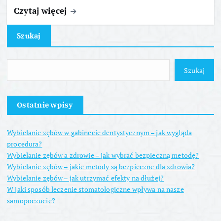
Czytaj więcej
Szukaj
Szukaj
Ostatnie wpisy
Wybielanie zębów w gabinecie dentystycznym – jak wygląda
procedura?
Wybielanie zębów a zdrowie – jak wybrać bezpieczną metodę?
Wybielanie zębów – jakie metody są bezpieczne dla zdrowia?
Wybielanie zębów – jak utrzymać efekty na dłużej?
W jaki sposób leczenie stomatologiczne wpływa na nasze
samopoczucie?