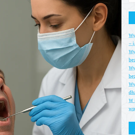
Wy
– 
Wy
be
Wy
be
Wy
dł
W 
wp