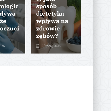
ologic
sposób
gabin
pływa
dietetyka
denty
ze
wpływa na
m – ja
oczuci
zdrowie
wyglą
zębów?
proce
2026
19 lipca, 2026
29 lipca, 