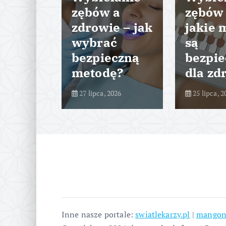
cie
zębów a
zębów
tyczny
zdrowie – jak
jakie 
k
wybrać
są
da
bezpieczną
bezpie
dura?
metodę?
dla zd
026
27 lipca, 2026
25 lipca, 2
Inne nasze portale:
swiatlekarzy.pl
|
mangon