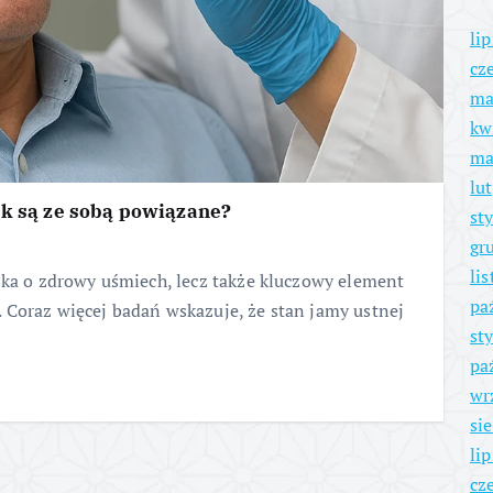
li
cz
ma
kw
ma
lu
ak są ze sobą powiązane?
st
gr
li
ska o zdrowy uśmiech, lecz także kluczowy element
pa
 Coraz więcej badań wskazuje, że stan jamy ustnej
st
pa
wr
si
li
cz