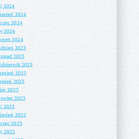
j 2024
iecień 2024
rzec 2024
ty 2024
yczeń 2024
udzień 2023
stopad 2023
ździernik 2023
zesień 2023
erpień 2023
piec 2023
erwiec 2023
j 2023
iecień 2023
rzec 2023
ty 2023