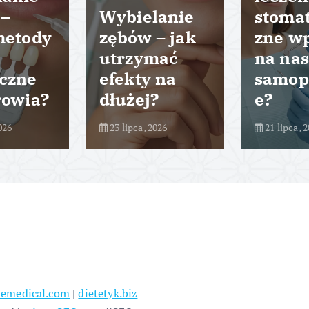
 –
Wybielanie
stomat
metody
zębów – jak
zne w
utrzymać
na nas
czne
efekty na
samop
rowia?
dłużej?
e?
026
23 lipca, 2026
21 lipca, 
emedical.com
|
dietetyk.biz