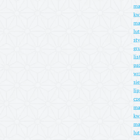
ma
kw
ma
lu
st
gr
li
pa
wr
si
li
cz
ma
kw
ma
lu