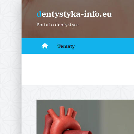
S
k
dentystyka-info.eu
i
Portal o dentystyce
p
t
o
Tematy
c
o
n
t
e
n
t