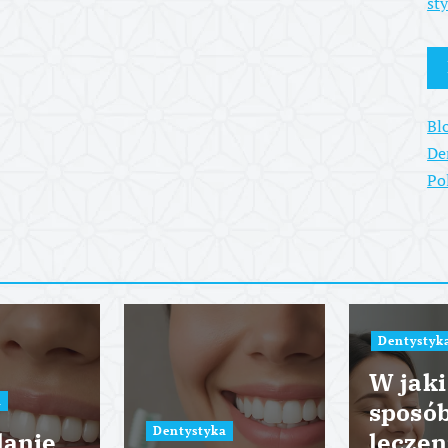
st
Bl
De
Po
Dentystyk
W jaki
a
sposó
Dentystyka
lanie
leczen