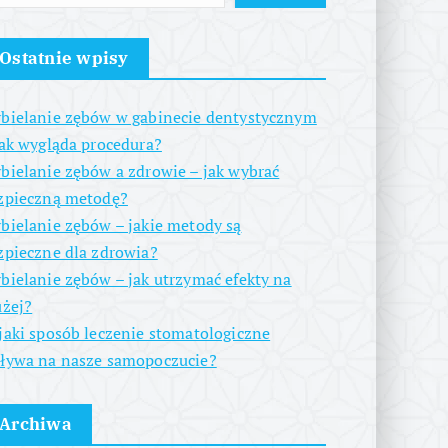
Ostatnie wpisy
bielanie zębów w gabinecie dentystycznym
jak wygląda procedura?
bielanie zębów a zdrowie – jak wybrać
zpieczną metodę?
bielanie zębów – jakie metody są
zpieczne dla zdrowia?
bielanie zębów – jak utrzymać efekty na
użej?
jaki sposób leczenie stomatologiczne
ływa na nasze samopoczucie?
Archiwa