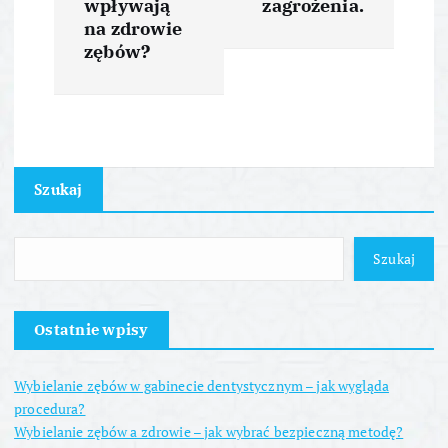
wpływają
zagrożenia.
i
na zdrowie
zębów?
g
a
c
Szukaj
j
Szukaj
a
w
Ostatnie wpisy
p
Wybielanie zębów w gabinecie dentystycznym – jak wygląda
procedura?
i
Wybielanie zębów a zdrowie – jak wybrać bezpieczną metodę?