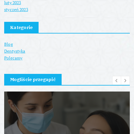
luty 2023
styczeń 2023
Kategorie
Blog
Dentystyka
Polecamy
Mogliście przegapić