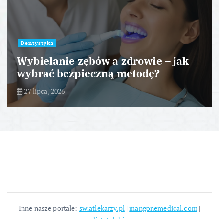
Dentystyka
Wybielanie zębów a zdrowie – jak
wybrać bezpieczną metodę?
27 lipca, 2026
Inne nasze portale:
swiatlekarzy.pl
|
mangonemedical.com
|