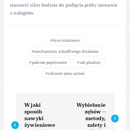
stanowić silny bodziec do podjęcia próby zerwania
z nałogiem.
dym tytoniowy
mechanizmy szkodliwego działania
palenie papierosów
rak płaskon
zdrowie jamy ustnej
N
W jaki
Wybielanie
a
sposób
zębów –
nawyki
metody,
w
żywieniowe
zalety i