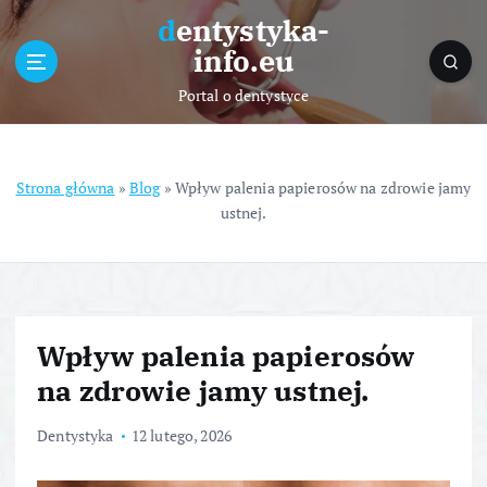
S
dentystyka-
k
info.eu
i
p
Portal o dentystyce
t
o
c
o
Strona główna
»
Blog
»
Wpływ palenia papierosów na zdrowie jamy
n
ustnej.
t
e
n
t
Wpływ palenia papierosów
na zdrowie jamy ustnej.
Dentystyka
12 lutego, 2026