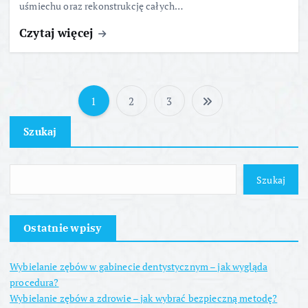
uśmiechu oraz rekonstrukcję całych…
Czytaj więcej
1
2
3
S
Szukaj
t
r
Szukaj
o
Ostatnie wpisy
n
Wybielanie zębów w gabinecie dentystycznym – jak wygląda
i
procedura?
Wybielanie zębów a zdrowie – jak wybrać bezpieczną metodę?