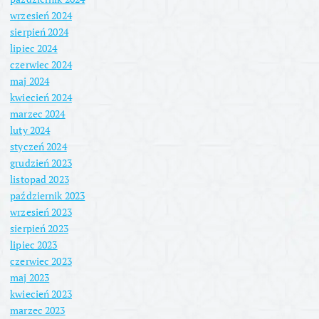
i
wrzesień 2024
s
sierpień 2024
lipiec 2024
ó
czerwiec 2024
maj 2024
kwiecień 2024
w
marzec 2024
luty 2024
styczeń 2024
grudzień 2023
listopad 2023
październik 2023
wrzesień 2023
sierpień 2023
lipiec 2023
czerwiec 2023
maj 2023
kwiecień 2023
marzec 2023