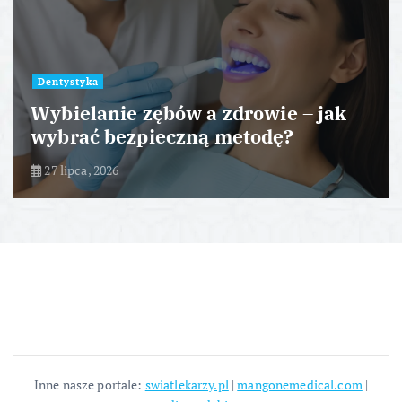
Dentystyka
Wybielanie zębów – jakie metody są
bezpieczne dla zdrowia?
25 lipca, 2026
Inne nasze portale:
swiatlekarzy.pl
|
mangonemedical.com
|