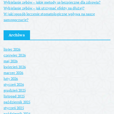
c
Wybielanie zębów – jakie metody są bezpieczne dla zdrowia?
Wybielanie zębów – jak utrzymać efekty na dłużej?
o
W jaki sposób leczenie stomatologiczne wpływa na nasze
samopoczucie?
w
Archiwa
a
lipiec 2026
n
czerwiec 2026
maj 2026
i
kwiecień 2026
marzec 2026
e
luty 2026
styczeń 2026
w
grudzień 2025
listopad 2025
p
październik 2025
styczeń 2025
październik 2024