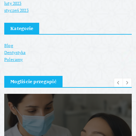
luty 2023
styczeń 2023
Kategorie
Blog
Dentystyka
Polecamy
Mogliście przegapić