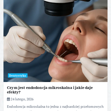
Dentystyka
Czym jest endodoncja mikroskalna i jakie daje
efekty?
24 lutego, 2026
Endodoncja mikroskalna to jedna z najbardziej przełomowych