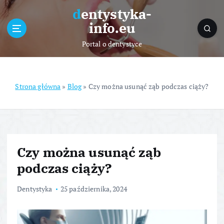
S
dentystyka-
k
info.eu
i
p
Portal o dentystyce
t
o
c
o
Strona główna
»
Blog
»
Czy można usunąć ząb podczas ciąży?
n
t
e
n
t
Czy można usunąć ząb
podczas ciąży?
Dentystyka
25 października, 2024