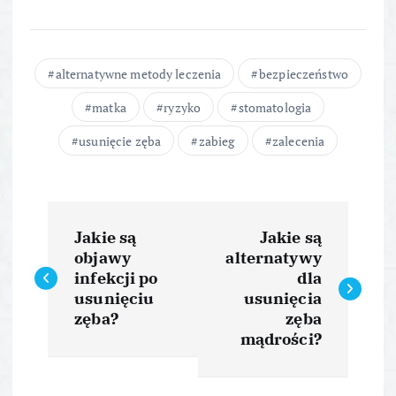
alternatywne metody leczenia
bezpieczeństwo
matka
ryzyko
stomatologia
usunięcie zęba
zabieg
zalecenia
N
Jakie są
Jakie są
a
objawy
alternatywy
infekcji po
dla
w
usunięciu
usunięcia
zęba?
zęba
i
mądrości?
g