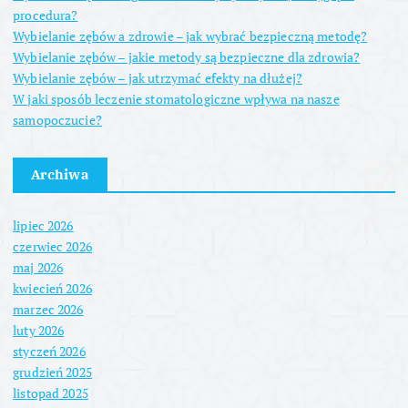
procedura?
Wybielanie zębów a zdrowie – jak wybrać bezpieczną metodę?
Wybielanie zębów – jakie metody są bezpieczne dla zdrowia?
Wybielanie zębów – jak utrzymać efekty na dłużej?
W jaki sposób leczenie stomatologiczne wpływa na nasze
samopoczucie?
Archiwa
lipiec 2026
czerwiec 2026
maj 2026
kwiecień 2026
marzec 2026
luty 2026
styczeń 2026
grudzień 2025
listopad 2025