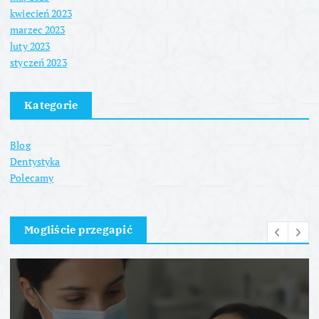
kwiecień 2023
marzec 2023
luty 2023
styczeń 2023
Kategorie
Blog
Dentystyka
Polecamy
Mogliście przegapić