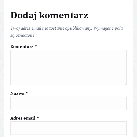
a
Dodaj komentarz
c
Twój adres email nie zostanie opublikowany.
Wymagane pola
są oznaczone
*
j
Komentarz
*
a
w
p
Nazwa
*
i
s
Adres email
*
u