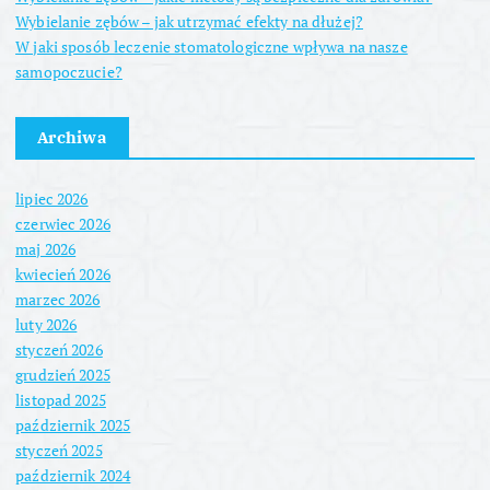
Wybielanie zębów – jak utrzymać efekty na dłużej?
W jaki sposób leczenie stomatologiczne wpływa na nasze
samopoczucie?
Archiwa
lipiec 2026
czerwiec 2026
maj 2026
kwiecień 2026
marzec 2026
luty 2026
styczeń 2026
grudzień 2025
listopad 2025
październik 2025
styczeń 2025
październik 2024