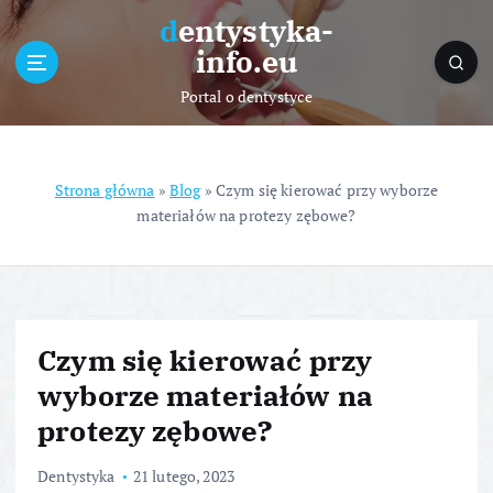
S
dentystyka-
k
info.eu
i
p
Portal o dentystyce
t
o
c
o
Strona główna
»
Blog
»
Czym się kierować przy wyborze
n
materiałów na protezy zębowe?
t
e
n
t
Czym się kierować przy
wyborze materiałów na
protezy zębowe?
Dentystyka
21 lutego, 2023