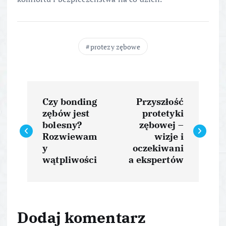
protezy zębowe
N
Czy bonding
Przyszłość
a
zębów jest
protetyki
bolesny?
zębowej –
w
Rozwiewam
wizje i
y
oczekiwani
i
wątpliwości
a ekspertów
g
a
Dodaj komentarz