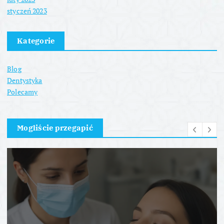
styczeń 2023
Kategorie
Blog
Dentystyka
Polecamy
Mogliście przegapić