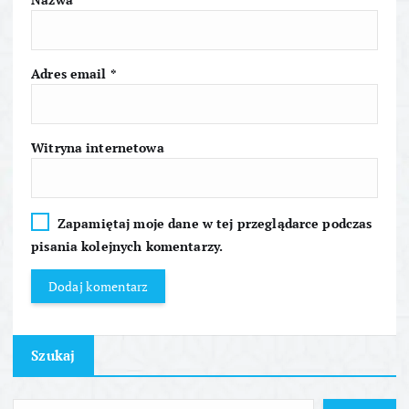
p
i
Adres email
*
s
Witryna internetowa
u
Zapamiętaj moje dane w tej przeglądarce podczas
pisania kolejnych komentarzy.
Szukaj