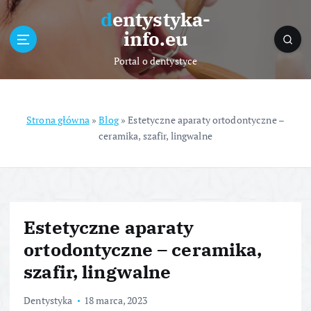
S
dentystyka-
k
info.eu
i
p
Portal o dentystyce
t
o
c
o
Strona główna
»
Blog
»
Estetyczne aparaty ortodontyczne –
n
ceramika, szafir, lingwalne
t
e
n
t
Estetyczne aparaty
ortodontyczne – ceramika,
szafir, lingwalne
Dentystyka
18 marca, 2023