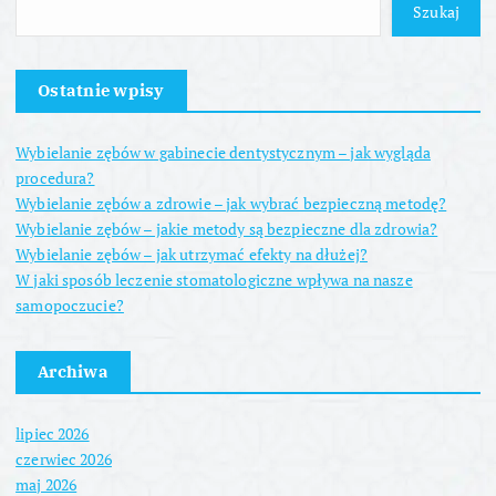
Szukaj
Ostatnie wpisy
Wybielanie zębów w gabinecie dentystycznym – jak wygląda
procedura?
Wybielanie zębów a zdrowie – jak wybrać bezpieczną metodę?
Wybielanie zębów – jakie metody są bezpieczne dla zdrowia?
Wybielanie zębów – jak utrzymać efekty na dłużej?
W jaki sposób leczenie stomatologiczne wpływa na nasze
samopoczucie?
Archiwa
lipiec 2026
czerwiec 2026
maj 2026