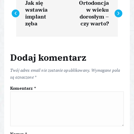
Jak się
Ortodoncja
a
wstawia
w wieku
implant
dorosłym –
w
zęba
czy warto?
i
g
Dodaj komentarz
a
Twój adres email nie zostanie opublikowany.
Wymagane pola
są oznaczone
*
c
Komentarz
*
j
a
w
Nazwa
*