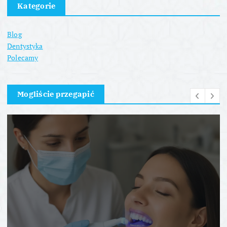
Kategorie
Blog
Dentystyka
Polecamy
Mogliście przegapić