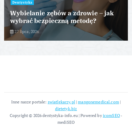
Dentystyka
Wybielanie zębów a zdrowie – jak
wybrać bezpieczną metodę?
27 lipca, 2026
Inne nasze portale:
swiatlekarzy.pl
|
mangonemedical.com
|
dietetyk.biz
Copyright © 2026 dentystyka-info.eu | Powered by
icomSEO
-
mediSEO