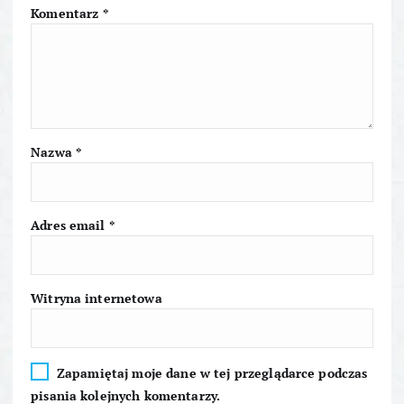
j
Komentarz
*
a
w
p
Nazwa
*
i
s
Adres email
*
u
Witryna internetowa
Zapamiętaj moje dane w tej przeglądarce podczas
pisania kolejnych komentarzy.