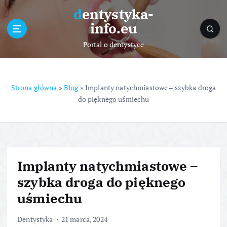
S
dentystyka-
k
info.eu
i
p
Portal o dentystyce
t
o
c
o
Strona główna
»
Blog
»
Implanty natychmiastowe – szybka droga
n
do pięknego uśmiechu
t
e
n
t
Implanty natychmiastowe –
szybka droga do pięknego
uśmiechu
Dentystyka
21 marca, 2024