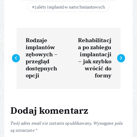
zalety implantów natychmiastowych
N
Rodzaje
Rehabilitacj
a
implantów
a po zabiegu
zębowych –
implantacji
w
przegląd
– jak szybko
dostępnych
wrócić do
i
opcji
formy
g
a
Dodaj komentarz
c
Twój adres email nie zostanie opublikowany.
Wymagane pola
są oznaczone
*