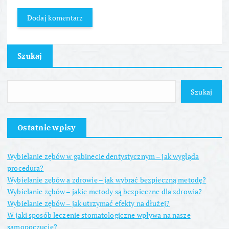
Szukaj
Szukaj
Ostatnie wpisy
Wybielanie zębów w gabinecie dentystycznym – jak wygląda
procedura?
Wybielanie zębów a zdrowie – jak wybrać bezpieczną metodę?
Wybielanie zębów – jakie metody są bezpieczne dla zdrowia?
Wybielanie zębów – jak utrzymać efekty na dłużej?
W jaki sposób leczenie stomatologiczne wpływa na nasze
samopoczucie?