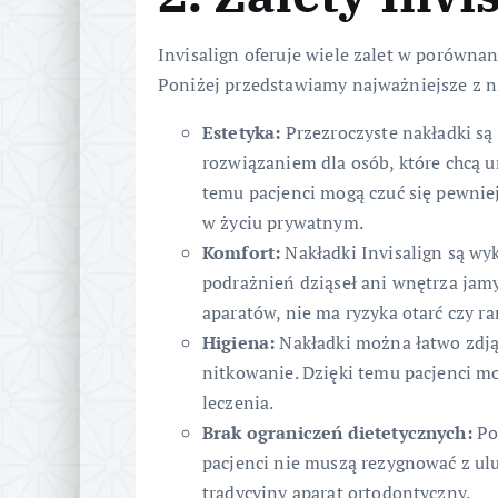
Invisalign oferuje wiele zalet w porówna
Poniżej przedstawiamy najważniejsze z n
Estetyka:
Przezroczyste nakładki są
rozwiązaniem dla osób, które chcą 
temu pacjenci mogą czuć się pewniej
w życiu prywatnym.
Komfort:
Nakładki Invisalign są wy
podrażnień dziąseł ani wnętrza jam
aparatów, nie ma ryzyka otarć czy ra
Higiena:
Nakładki można łatwo zdją
nitkowanie. Dzięki temu pacjenci mo
leczenia.
Brak ograniczeń dietetycznych:
Po
pacjenci nie muszą rezygnować z ul
tradycyjny aparat ortodontyczny.