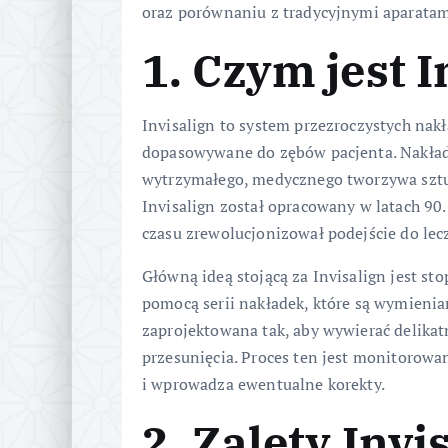
oraz porównaniu z tradycyjnymi aparata
1. Czym jest I
Invisalign to system przezroczystych nak
dopasowywane do zębów pacjenta. Nakładk
wytrzymałego, medycznego tworzywa sztuc
Invisalign został opracowany w latach 90.
czasu zrewolucjonizował podejście do lec
Główną ideą stojącą za Invisalign jest s
pomocą serii nakładek, które są wymienian
zaprojektowana tak, aby wywierać delikat
przesunięcia. Proces ten jest monitorowan
i wprowadza ewentualne korekty.
2. Zalety Invi