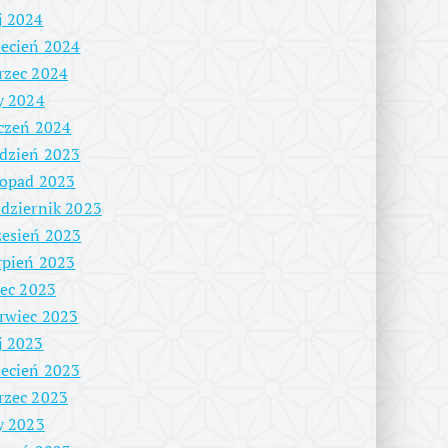
j 2024
ecień 2024
rzec 2024
y 2024
czeń 2024
dzień 2023
topad 2023
dziernik 2023
esień 2023
rpień 2023
iec 2023
rwiec 2023
j 2023
ecień 2023
rzec 2023
y 2023