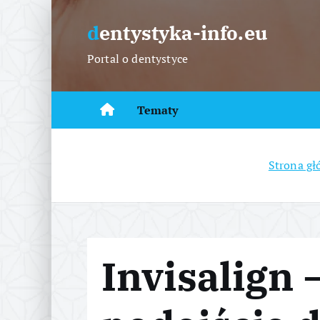
S
k
dentystyka-info.eu
i
Portal o dentystyce
p
t
o
Tematy
c
o
n
Strona g
t
e
n
t
Invisalign