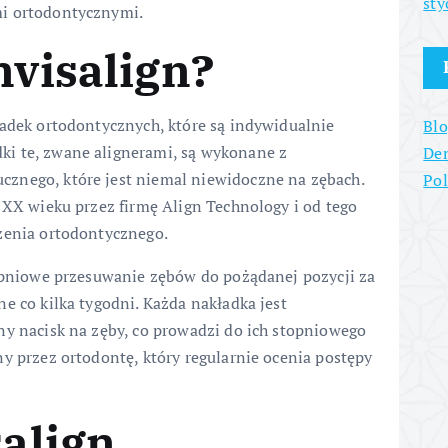
sty
mi ortodontycznymi.
nvisalign?
ładek ortodontycznych, które są indywidualnie
Blo
i te, zwane alignerami, są wykonane z
Den
znego, które jest niemal niewidoczne na zębach.
Po
 XX wieku przez firmę Align Technology i od tego
zenia ortodontycznego.
topniowe przesuwanie zębów do pożądanej pozycji za
e co kilka tygodni. Każda nakładka jest
ny nacisk na zęby, co prowadzi do ich stopniowego
y przez ortodontę, który regularnie ocenia postępy
salign