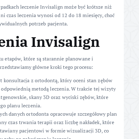
padkach leczenie Invisalign może być krótsze niż
ni czas leczenia wynosi od 12 do 18 miesięcy, choć
ywidualnych potrzeb pacjenta.
enia Invisalign
lku etapów, które są starannie planowane i
rzedstawiamy główne kroki tego procesu:
 konsultacja z ortodontą, który oceni stan zębów
st odpowiednią metodą leczenia. W trakcie tej wizyty
tgenowskie, skany 3D oraz wyciski zębów, które
go planu leczenia.
ych danych ortodonta opracowuje szczegółowy plan
y czas trwania terapii oraz liczbę nakładek, które
stawiany pacjentowi w formie wizualizacji 3D, co