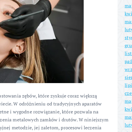
ma
kwi
ma
lut
sty
gru
lis
paź
wrz
sie
lip
cze
ostowania zębów, które zyskuje coraz większą
ma
iecie. W odróżnieniu od tradycyjnych aparatów
kwi
retne i wygodne rozwiązanie, które pozwala na
ma
szenia metalowych zamków i drutów. W niniejszym
lut
cyjnej metodzie, jej zaletom, procesowi leczenia