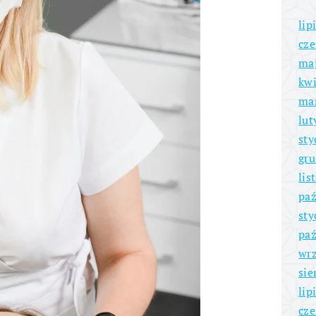
lip
cze
ma
kwi
ma
lut
sty
gru
lis
paź
sty
paź
wrz
sie
lip
cze