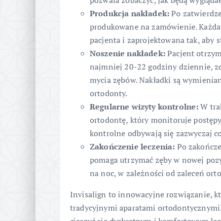
pozwala zobaczyć, jak będą wyglądał
Produkcja nakładek:
Po zatwierdze
produkowane na zamówienie. Każda 
pacjenta i zaprojektowana tak, aby 
Noszenie nakładek:
Pacjent otrzym
najmniej 20-22 godziny dziennie, zd
mycia zębów. Nakładki są wymienian
ortodonty.
Regularne wizyty kontrolne:
W trak
ortodontę, który monitoruje postęp
kontrolne odbywają się zazwyczaj co
Zakończenie leczenia:
Po zakończen
pomaga utrzymać zęby w nowej pozyc
na noc, w zależności od zaleceń ort
Invisalign to innowacyjne rozwiązanie, k
tradycyjnymi aparatami ortodontycznymi