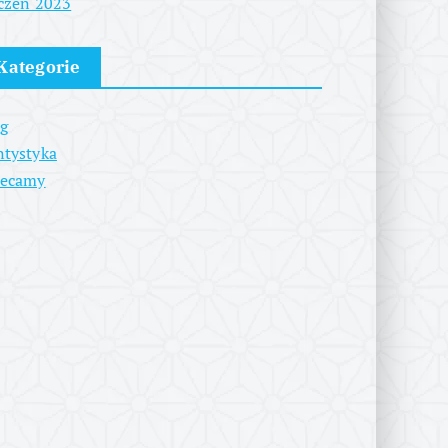
czeń 2023
Kategorie
g
tystyka
lecamy