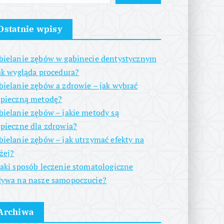
Ostatnie wpisy
ielanie zębów w gabinecie dentystycznym
ak wygląda procedura?
ielanie zębów a zdrowie – jak wybrać
zpieczną metodę?
ielanie zębów – jakie metody są
pieczne dla zdrowia?
ielanie zębów – jak utrzymać efekty na
żej?
aki sposób leczenie stomatologiczne
ywa na nasze samopoczucie?
Archiwa