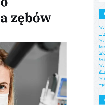
do
ia zębów
Wyb
– j
Wyb
be
Wyb
bez
Wyb
dłu
W j
wpł