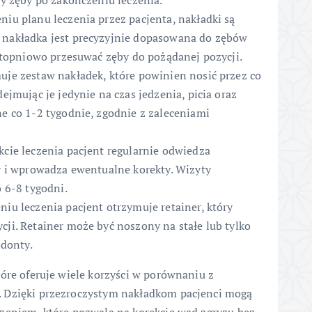
y zęby po zakończeniu leczenia.
niu planu leczenia przez pacjenta, nakładki są
nakładka jest precyzyjnie dopasowana do zębów
stopniowo przesuwać zęby do pożądanej pozycji.
uje zestaw nakładek, które powinien nosić przez co
ejmując je jedynie na czas jedzenia, picia oraz
e co 1-2 tygodnie, zgodnie z zaleceniami
cie leczenia pacjent regularnie odwiedza
y i wprowadza ewentualne korekty. Wizyty
 6-8 tygodni.
iu leczenia pacjent otrzymuje retainer, który
ji. Retainer może być noszony na stałe lub tylko
odonty.
tóre oferuje wiele korzyści w porównaniu z
. Dzięki przezroczystym nakładkom pacjenci mogą