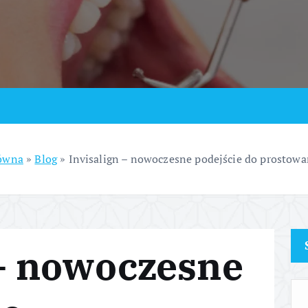
łówna
»
Blog
»
Invisalign – nowoczesne podejście do prostow
 – nowoczesne