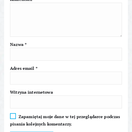
w
p
i
Nazwa
*
s
u
Adres email
*
Witryna internetowa
Zapamiętaj moje dane w tej przeglądarce podczas
pisania kolejnych komentarzy.