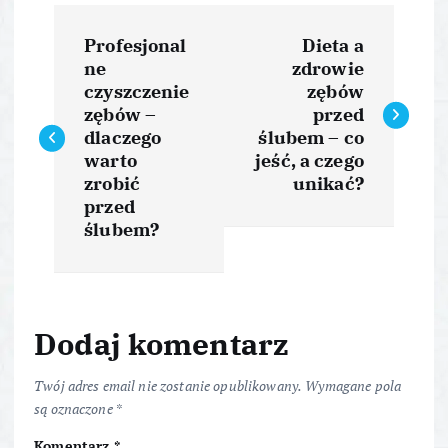
N
Profesjonal
Dieta a
a
ne
zdrowie
czyszczenie
zębów
w
zębów –
przed
dlaczego
ślubem – co
i
warto
jeść, a czego
zrobić
unikać?
przed
g
ślubem?
a
c
Dodaj komentarz
j
Twój adres email nie zostanie opublikowany.
Wymagane pola
a
są oznaczone
*
Komentarz
*