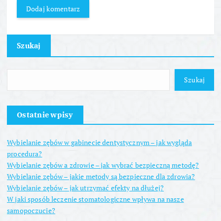
Szukaj
Szukaj
Ostatnie wpisy
Wybielanie zębów w gabinecie dentystycznym – jak wygląda
procedura?
Wybielanie zębów a zdrowie – jak wybrać bezpieczną metodę?
Wybielanie zębów – jakie metody są bezpieczne dla zdrowia?
Wybielanie zębów – jak utrzymać efekty na dłużej?
W jaki sposób leczenie stomatologiczne wpływa na nasze
samopoczucie?