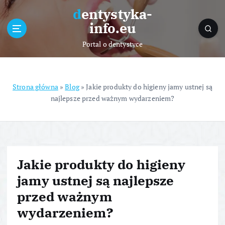
S
dentystyka-
k
info.eu
i
p
Portal o dentystyce
t
o
c
o
Strona główna
»
Blog
»
Jakie produkty do higieny jamy ustnej są
n
najlepsze przed ważnym wydarzeniem?
t
e
n
t
Jakie produkty do higieny
jamy ustnej są najlepsze
przed ważnym
wydarzeniem?