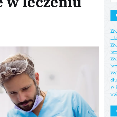
e w leczeniu
Wyb
– j
Wyb
be
Wyb
bez
Wyb
dłu
W j
wpł