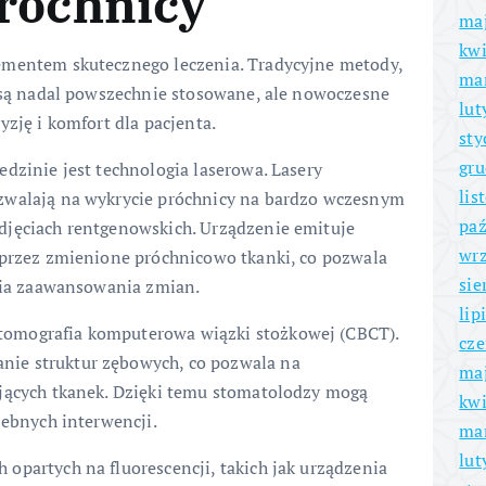
próchnicy
ma
kwi
ementem skutecznego leczenia. Tradycyjne metody,
ma
, są nadal powszechnie stosowane, ale nowoczesne
lut
yzję i komfort dla pacjenta.
sty
gru
dzinie jest technologia laserowa. Lasery
lis
zwalają na wykrycie próchnicy na bardzo wczesnym
paź
djęciach rentgenowskich. Urządzenie emituje
wrz
 przez zmienione próchnicowo tkanki, co pozwala
sie
pnia zaawansowania zmian.
lip
omografia komputerowa wiązki stożkowej (CBCT).
cze
ie struktur zębowych, co pozwala na
ma
ających tkanek. Dzięki temu stomatolodzy mogą
kwi
zebnych interwencji.
ma
lut
opartych na fluorescencji, takich jak urządzenia