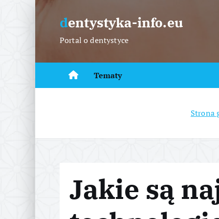
S
k
dentystyka-info.eu
i
Portal o dentystyce
p
t
o
Tematy
c
o
n
Strona 
t
e
n
t
Jakie są n