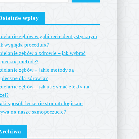
Ostatnie wpisy
ielanie zębów w gabinecie dentystycznym
ak wygląda procedura?
ielanie zębów a zdrowie – jak wybrać
zpieczną metodę?
ielanie zębów – jakie metody są
pieczne dla zdrowia?
ielanie zębów – jak utrzymać efekty na
żej?
aki sposób leczenie stomatologiczne
ywa na nasze samopoczucie?
Archiwa