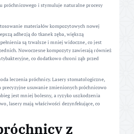
u próchnicowego i stymuluje naturalne procesy
stosowanie materiałów kompozytowych nowej
 lepszą adhezją do tkanek zęba, większą
pełnienia są trwalsze i mniej widoczne, co jest
zednich. Nowoczesne kompozyty zawierają również
ntybakteryjne, co dodatkowo chroni ząb przed
oda leczenia próchnicy. Lasery stomatologiczne,
na precyzyjne usuwanie zmienionych próchnicowo
abieg jest mniej bolesny, a ryzyko uszkodzenia
o, lasery mają właściwości dezynfekujące, co
próchnicy z