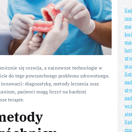
lip
cze
ma
kwi
ma
lut
sty
gru
micznie się rozwija, a najnowsze technologie w
lis
jście do tego powszechnego problemu zdrowotnego.
paź
innowacji: diagnostykę, metody leczenia oraz
sty
aniom, pacjenci mogą liczyć na bardziej
paź
sze terapie.
wrz
metody
sie
lip
cze