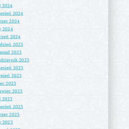
j 2024
ecień 2024
rzec 2024
y 2024
czeń 2024
dzień 2023
topad 2023
dziernik 2023
esień 2023
rpień 2023
iec 2023
rwiec 2023
j 2023
ecień 2023
rzec 2023
y 2023