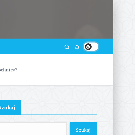
óchnicy?
Szukaj
Szukaj