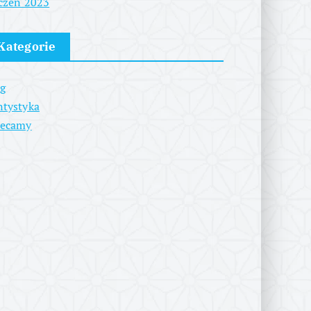
czeń 2023
Kategorie
g
tystyka
lecamy