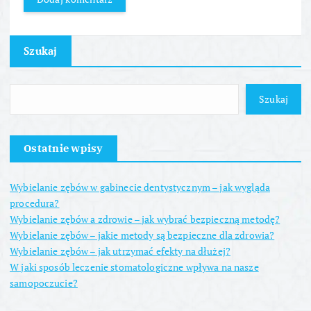
Szukaj
Szukaj
Ostatnie wpisy
Wybielanie zębów w gabinecie dentystycznym – jak wygląda
procedura?
Wybielanie zębów a zdrowie – jak wybrać bezpieczną metodę?
Wybielanie zębów – jakie metody są bezpieczne dla zdrowia?
Wybielanie zębów – jak utrzymać efekty na dłużej?
W jaki sposób leczenie stomatologiczne wpływa na nasze
samopoczucie?