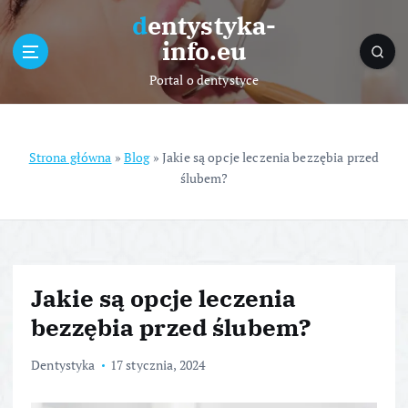
S
dentystyka-
k
info.eu
i
p
Portal o dentystyce
t
o
c
o
Strona główna
»
Blog
»
Jakie są opcje leczenia bezzębia przed
n
ślubem?
t
e
n
t
Jakie są opcje leczenia
bezzębia przed ślubem?
Dentystyka
17 stycznia, 2024