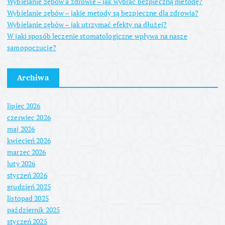
Wybielanie zębów a zdrowie – jak wybrać bezpieczną metodę?
Wybielanie zębów – jakie metody są bezpieczne dla zdrowia?
Wybielanie zębów – jak utrzymać efekty na dłużej?
W jaki sposób leczenie stomatologiczne wpływa na nasze
samopoczucie?
Archiwa
lipiec 2026
czerwiec 2026
maj 2026
kwiecień 2026
marzec 2026
luty 2026
styczeń 2026
grudzień 2025
listopad 2025
październik 2025
styczeń 2025