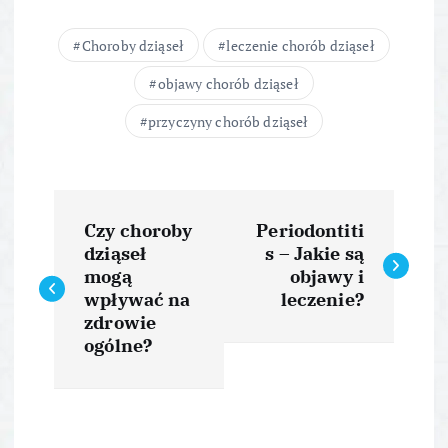
Choroby dziąseł
leczenie chorób dziąseł
objawy chorób dziąseł
przyczyny chorób dziąseł
N
Czy choroby
Periodontiti
a
dziąseł
s – Jakie są
mogą
objawy i
w
wpływać na
leczenie?
zdrowie
i
ogólne?
g