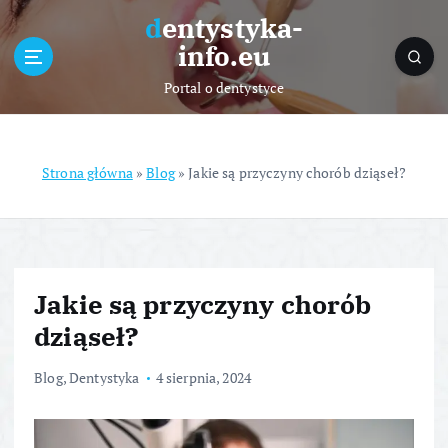
S
dentystyka-
k
info.eu
i
p
Portal o dentystyce
t
o
c
o
Strona główna
»
Blog
»
Jakie są przyczyny chorób dziąseł?
n
t
e
n
t
Jakie są przyczyny chorób
dziąseł?
Blog
,
Dentystyka
4 sierpnia, 2024