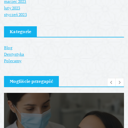
marzec 2023
luty 2023
styczeń 2023
Kategorie
Blog
Dentystyka
Polecamy
Mogliście przegapić