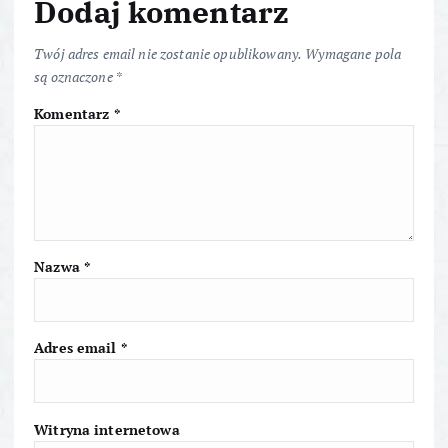
a
Dodaj komentarz
c
Twój adres email nie zostanie opublikowany.
Wymagane pola
są oznaczone
*
j
Komentarz
*
a
w
p
Nazwa
*
i
s
Adres email
*
u
Witryna internetowa