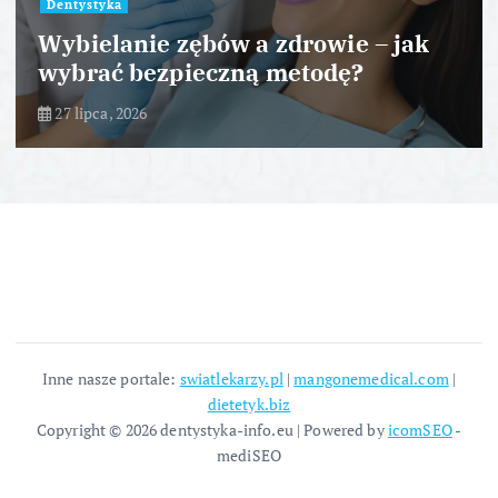
Dentystyka
Wybielanie zębów a zdrowie – jak
wybrać bezpieczną metodę?
27 lipca, 2026
Inne nasze portale:
swiatlekarzy.pl
|
mangonemedical.com
|
dietetyk.biz
Copyright © 2026 dentystyka-info.eu | Powered by
icomSEO
-
mediSEO