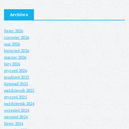
u
Archiwa
lipiec 2026
czerwiec 2026
maj 2026
kwiecień 2026
marzec 2026
luty 2026
styczeń 2026
grudzień 2025
listopad 2025
październik 2025
styczeń 2025
październik 2024
wrzesień 2024
sierpień 2024
lipiec 2024