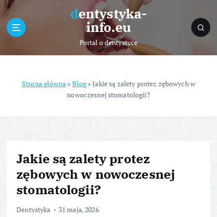
S
dentystyka-
k
info.eu
i
p
Portal o dentystyce
t
o
c
o
Strona główna
»
Blog
»
Jakie są zalety protez zębowych w
n
nowoczesnej stomatologii?
t
e
n
t
Jakie są zalety protez
zębowych w nowoczesnej
stomatologii?
Dentystyka
31 maja, 2026