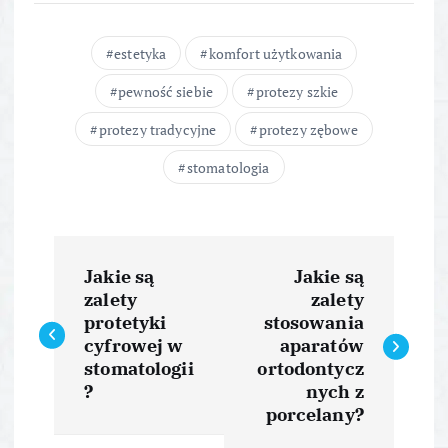
estetyka
komfort użytkowania
pewność siebie
protezy szkie
protezy tradycyjne
protezy zębowe
stomatologia
N
Jakie są
Jakie są
a
zalety
zalety
protetyki
stosowania
w
cyfrowej w
aparatów
stomatologii
ortodontycz
i
?
nych z
porcelany?