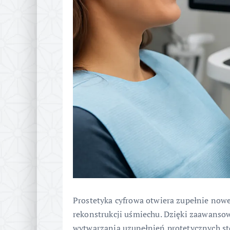
Prostetyka cyfrowa otwiera zupełnie now
rekonstrukcji uśmiechu. Dzięki zaawans
wytwarzania uzupełnień protetycznych 