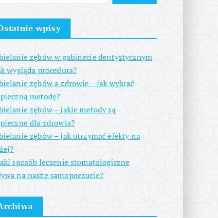
Ostatnie wpisy
ielanie zębów w gabinecie dentystycznym
ak wygląda procedura?
ielanie zębów a zdrowie – jak wybrać
zpieczną metodę?
ielanie zębów – jakie metody są
pieczne dla zdrowia?
ielanie zębów – jak utrzymać efekty na
żej?
aki sposób leczenie stomatologiczne
ywa na nasze samopoczucie?
Archiwa