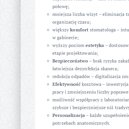
połowę;
mniejsza liczba wizyt – eliminacja 
organizację czasu;
większy
komfort
stomatologa – int
w gabinecie;
wyższy poziom
estetyka
– dostosowa
etapie projektowania;
Bezpieczeństwo
– brak ryzyka zaka
łatwiejsza dezynfekcja skanera;
redukcja odpadów – digitalizacja zm
Efektywność
kosztowa – inwestycja 
pracy i zmniejszeniu liczby poprawe
możliwość współpracy z laboratoriam
szybsze i bezpieczniejsze niż tradyc
Personalizacja
– każde uzupełnieni
potrzebach anatomicznych.