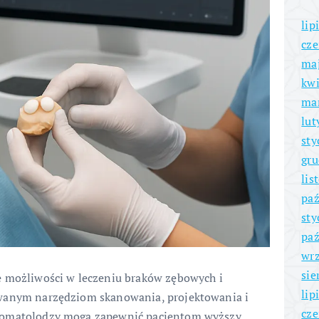
lip
cze
ma
kwi
ma
lut
sty
gru
lis
paź
sty
paź
wrz
sie
e możliwości w leczeniu braków zębowych i
lip
owanym narzędziom skanowania, projektowania i
cze
stomatolodzy mogą zapewnić pacjentom wyższy