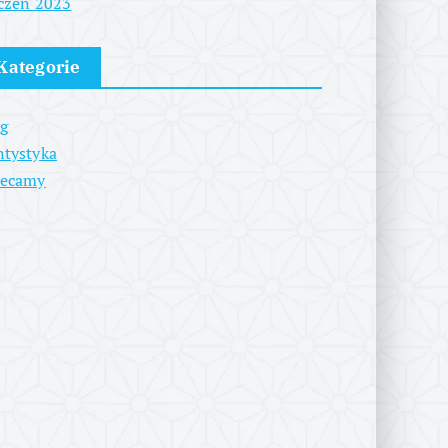
czeń 2023
Kategorie
g
tystyka
lecamy