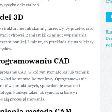
sty
zy ryzyko odkształceń.
del 3D
strukturalne lub skaning laserowy, by przetworzyć
Blo
staci cyfrowej. Zamiast kilku minut wypełniania
Den
często poniżej 2 minut, co przekłada się na większy
Po
błędów.
programowaniu CAD
o programu CAD, w którym stomatolog lub technik
zy wkład koronowo-korzeniowy. Oprogramowanie
nktów kontaktowych, sprawdzenie zwarcia i
logii. Funkcje takie jak symulacja barwy i
wiają proces planowania.
nienia metodą CAM