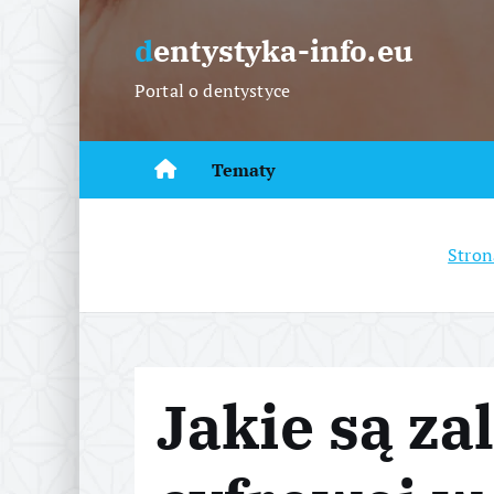
S
k
dentystyka-info.eu
i
Portal o dentystyce
p
t
o
Tematy
c
o
n
Stron
t
e
n
t
Jakie są za