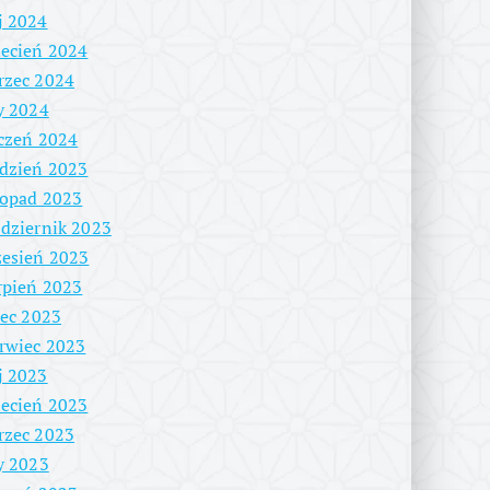
j 2024
ecień 2024
rzec 2024
y 2024
czeń 2024
dzień 2023
topad 2023
dziernik 2023
esień 2023
rpień 2023
iec 2023
rwiec 2023
j 2023
ecień 2023
rzec 2023
y 2023