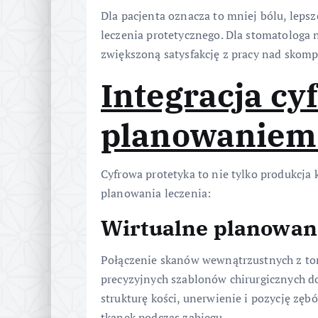
Dla pacjenta oznacza to mniej bólu, leps
leczenia protetycznego. Dla stomatologa
zwiększoną satysfakcję z pracy nad skom
Integracja cy
planowaniem 
Cyfrowa protetyka to nie tylko produkcja 
planowania leczenia:
Wirtualne planowani
Połączenie skanów wewnątrzustnych z t
precyzyjnych szablonów chirurgicznych d
strukturę kości, unerwienie i pozycję zę
tkanek podczas zabiegu.