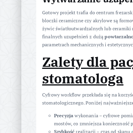
Gotowy projekt trafia do centrum frezars
bloczki ceramiczne czy akrylowe są form
żywic światłoutwardzalnych lub ceramiki
finalnych uzupełnień z dużą
powtarzaln
parametrach mechanicznych i estetycznyc
Zalety dla pac
stomatologa
Cyfrowy workflow przekłada się na korzyśc
stomatologicznego. Poniżej najważniejsze
Precyzja
wykonania – cyfrowe pomia
mostów, co zmniejsza konieczność 
Szybkość
realizacji – czas od skanu