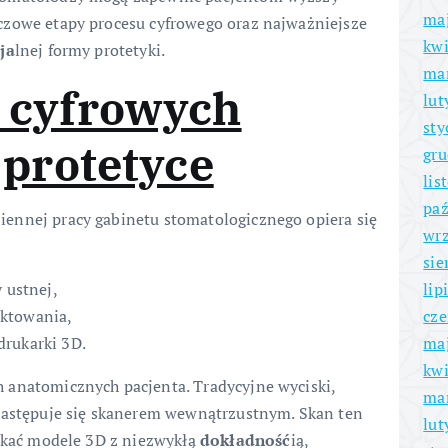
ma
czowe etapy procesu cyfrowego oraz najważniejsze
kwi
ja
lnej formy protetyki.
ma
 cyfrowych
lut
sty
 protetyce
gru
lis
paź
iennej pracy gabinetu stomatologicznego opiera się
wrz
sie
lip
 ustnej,
cze
ktowania,
ma
drukarki 3D.
kwi
 anatomicznych pacjenta. Tradycyjne wyciski,
ma
 zastępuje się skanerem wewnątrzustnym. Skan ten
lut
yskać modele 3D z niezwykłą
dokładność
ią,