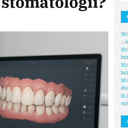
 stomatologii?
Wyb
– j
Wyb
be
Wyb
bez
Wyb
dłu
W j
wpł