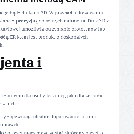
kiego bądź drukarki 3D. W przypadku frezowania
owane z
precyzja
ą do setnych milimetra. Druk 3D z
 rutylowej umożliwia otrzymanie prototypów lub
ość
ą. Efektem jest produkt o doskonałych
h.
jenta i
i zarówno dla osoby leczonej, jak i dla zespołu
 z nich:
ry zapewniają idealne dopasowanie koron i
poprawek;
 do gotowej pracy może zostać skrócony nawet o