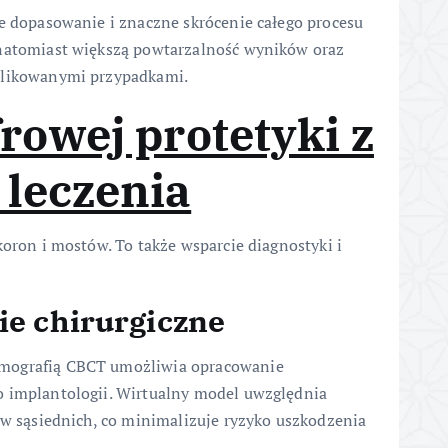
ze dopasowanie i znaczne skrócenie całego procesu
 natomiast większą powtarzalność wyników oraz
plikowanymi przypadkami.
frowej protetyki z
leczenia
koron i mostów. To także wsparcie diagnostyki i
e chirurgiczne
omografią CBCT umożliwia opracowanie
o implantologii. Wirtualny model uwzględnia
bów sąsiednich, co minimalizuje ryzyko uszkodzenia