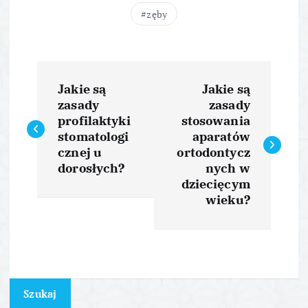
zęby
N
Jakie są
Jakie są
a
zasady
zasady
profilaktyki
stosowania
w
stomatologi
aparatów
cznej u
ortodontycz
i
dorosłych?
nych w
dziecięcym
wieku?
g
a
c
Szukaj