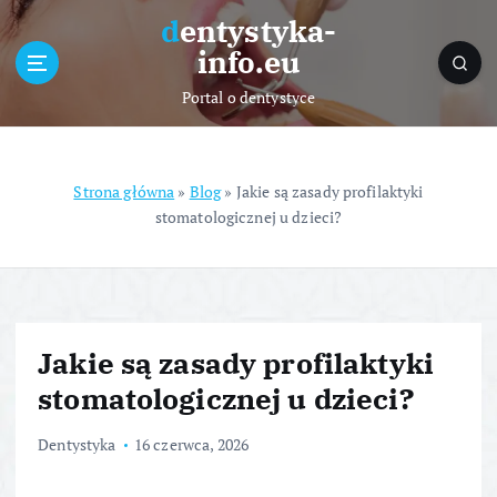
S
dentystyka-
k
info.eu
i
p
Portal o dentystyce
t
o
c
o
Strona główna
»
Blog
»
Jakie są zasady profilaktyki
n
stomatologicznej u dzieci?
t
e
n
t
Jakie są zasady profilaktyki
stomatologicznej u dzieci?
Dentystyka
16 czerwca, 2026