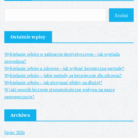
j
a
Szukaj
w
Ostatnie wpisy
p
Wybielanie zębów w gabinecie dentystycznym – jak wygląda
i
procedura?
Wybielanie zębów a zdrowie – jak wybrać bezpieczną metodę?
s
Wybielanie zębów – jakie metody są bezpieczne dla zdrowia?
Wybielanie zębów – jak utrzymać efekty na dłużej?
u
W jaki sposób leczenie stomatologiczne wpływa na nasze
samopoczucie?
Archiwa
lipiec 2026