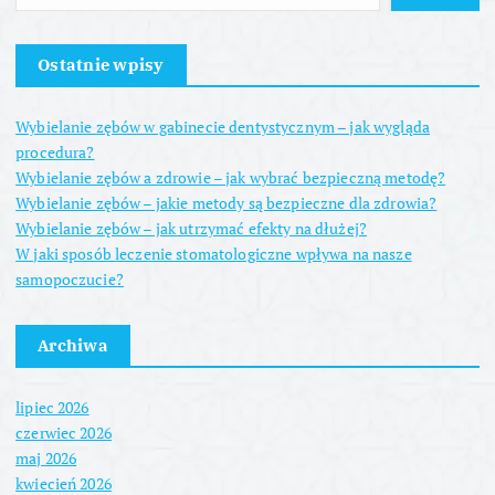
w
Ostatnie wpisy
p
Wybielanie zębów w gabinecie dentystycznym – jak wygląda
i
procedura?
Wybielanie zębów a zdrowie – jak wybrać bezpieczną metodę?
s
Wybielanie zębów – jakie metody są bezpieczne dla zdrowia?
Wybielanie zębów – jak utrzymać efekty na dłużej?
u
W jaki sposób leczenie stomatologiczne wpływa na nasze
samopoczucie?
Archiwa
lipiec 2026
czerwiec 2026
maj 2026
kwiecień 2026