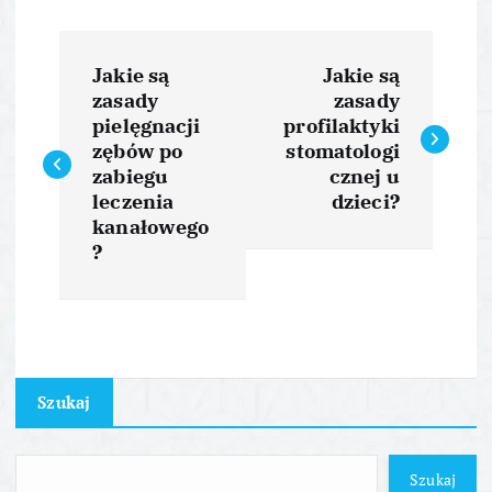
N
Jakie są
Jakie są
a
zasady
zasady
pielęgnacji
profilaktyki
w
zębów po
stomatologi
zabiegu
cznej u
i
leczenia
dzieci?
kanałowego
?
g
a
c
Szukaj
j
a
Szukaj