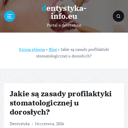
S
dentystyka-
k
info.eu
i
p
Portal o dentystyce
t
o
c
o
Strona główna
»
Blog
»
Jakie są zasady profilaktyki
n
stomatologicznej u dorosłych?
t
e
n
t
Jakie są zasady profilaktyki
stomatologicznej u
dorosłych?
Dentystyka
14 czerwca, 2026