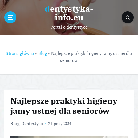
S
dentystyka-
k
info.eu
i
p
Portal o dentystyce
t
o
c
o
Strona główna
»
Blog
»
Najlepsze praktyki higieny jamy ustnej dla
n
seniorów
t
e
n
t
Najlepsze praktyki higieny
jamy ustnej dla seniorów
Blog
,
Dentystyka
2 lipca, 2024