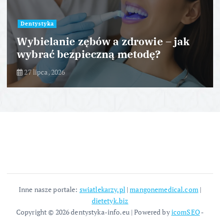
Dentystyka
Wybielanie zębów a zdrowie – jak
wybrać bezpieczną metodę?
27 lipca, 2026
Inne nasze portale:
swiatlekarzy.pl
|
mangonemedical.com
|
dietetyk.biz
Copyright © 2026 dentystyka-info.eu | Powered by
icomSEO
-