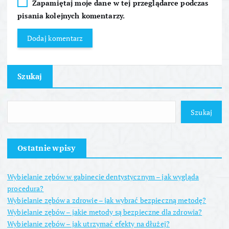
Zapamiętaj moje dane w tej przeglądarce podczas
pisania kolejnych komentarzy.
Szukaj
Szukaj
Ostatnie wpisy
Wybielanie zębów w gabinecie dentystycznym – jak wygląda
procedura?
Wybielanie zębów a zdrowie – jak wybrać bezpieczną metodę?
Wybielanie zębów – jakie metody są bezpieczne dla zdrowia?
Wybielanie zębów – jak utrzymać efekty na dłużej?