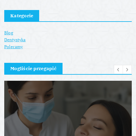
Kategorie
Blog
Dentystyka
Polecamy
Mogliście przegapić