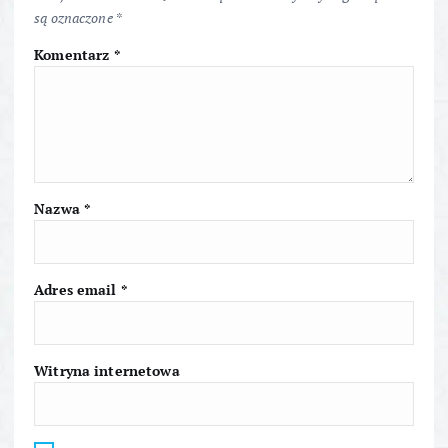
c
są oznaczone
*
j
Komentarz
*
a
w
p
Nazwa
*
i
s
Adres email
*
u
Witryna internetowa