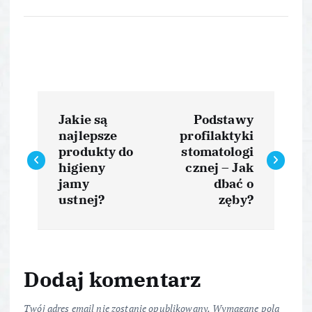
N
Jakie są
Podstawy
a
najlepsze
profilaktyki
produkty do
stomatologi
w
higieny
cznej – Jak
jamy
dbać o
i
ustnej?
zęby?
g
a
Dodaj komentarz
Twój adres email nie zostanie opublikowany.
Wymagane pola