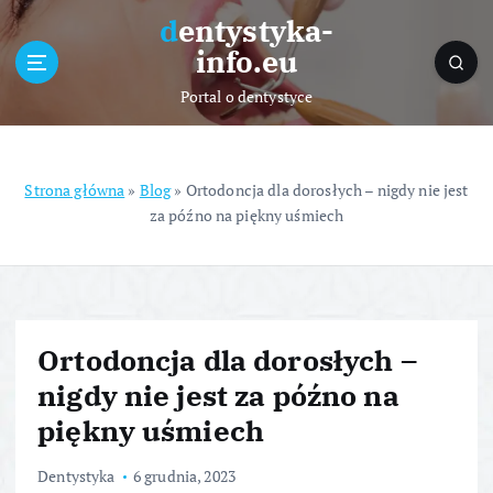
S
dentystyka-
k
info.eu
i
p
Portal o dentystyce
t
o
c
o
Strona główna
»
Blog
»
Ortodoncja dla dorosłych – nigdy nie jest
n
za późno na piękny uśmiech
t
e
n
t
Ortodoncja dla dorosłych –
nigdy nie jest za późno na
piękny uśmiech
Dentystyka
6 grudnia, 2023