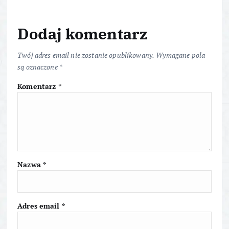
g
a
Dodaj komentarz
c
Twój adres email nie zostanie opublikowany.
Wymagane pola
są oznaczone
*
j
Komentarz
*
a
w
p
Nazwa
*
i
s
Adres email
*