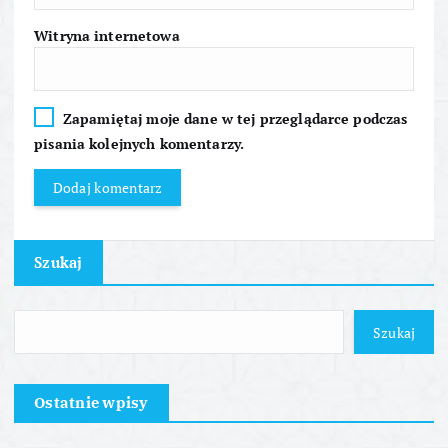
u
Witryna internetowa
Zapamiętaj moje dane w tej przeglądarce podczas
pisania kolejnych komentarzy.
Szukaj
Szukaj
Ostatnie wpisy