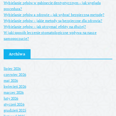
Wybielanie zębów w gabinecie dentystycznym – jak wygląda
procedura?
Wybielanie zębów a zdrowie – jak wybrać bezpieczną metodę?
Wybielanie zębów – jakie metody są bezpieczne dla zdrowia?
Wybielanie zębów – jak utrzymać efekty na dłużej?
W jaki sposób leczenie stomatologiczne wpływa na nasze
samopoczucie?
Archiwa
lipiec 2026
czerwiec 2026
maj 2026
kwiecień 2026
marzec 2026
luty 2026
styczeń 2026
grudzień 2025