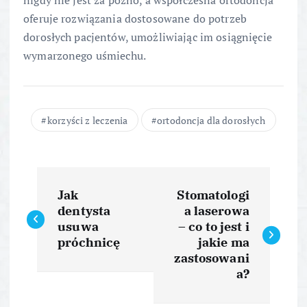
nigdy nie jest za późno, a współczesna ortodoncja
oferuje rozwiązania dostosowane do potrzeb
dorosłych pacjentów, umożliwiając im osiągnięcie
wymarzonego uśmiechu.
korzyści z leczenia
ortodoncja dla dorosłych
N
Jak
Stomatologi
a
dentysta
a laserowa
usuwa
– co to jest i
w
próchnicę
jakie ma
zastosowani
i
a?