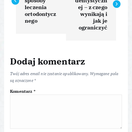
w
sposoby
dentystyczn
leczenia
ej – z czego
i
ortodontycz
wynikają i
nego
jak je
ograniczyć
g
a
c
Dodaj komentarz
j
Twój adres email nie zostanie opublikowany.
Wymagane pola
są oznaczone
*
a
Komentarz
*
w
p