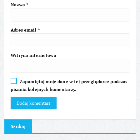
i
Nazwa
*
s
u
Adres email
*
Witryna internetowa
Zapamiętaj moje dane w tej przeglądarce podczas
pisania kolejnych komentarzy.
Szukaj