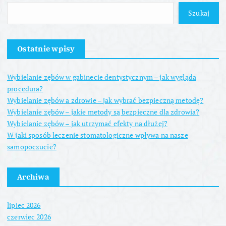
Szukaj
Ostatnie wpisy
Wybielanie zębów w gabinecie dentystycznym – jak wygląda
procedura?
Wybielanie zębów a zdrowie – jak wybrać bezpieczną metodę?
Wybielanie zębów – jakie metody są bezpieczne dla zdrowia?
Wybielanie zębów – jak utrzymać efekty na dłużej?
W jaki sposób leczenie stomatologiczne wpływa na nasze
samopoczucie?
Archiwa
lipiec 2026
czerwiec 2026