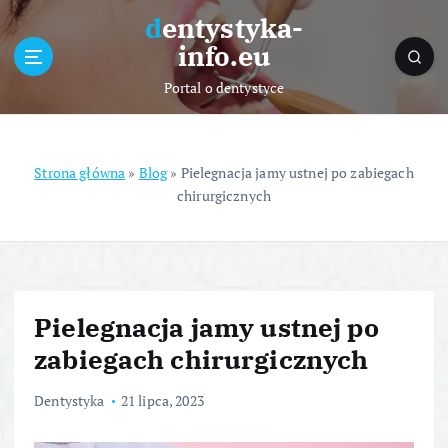
S
dentystyka-
k
info.eu
i
p
Portal o dentystyce
t
o
c
o
Strona główna
»
Blog
»
Pielegnacja jamy ustnej po zabiegach
n
chirurgicznych
t
e
n
t
Pielegnacja jamy ustnej po
zabiegach chirurgicznych
Dentystyka
21 lipca, 2023