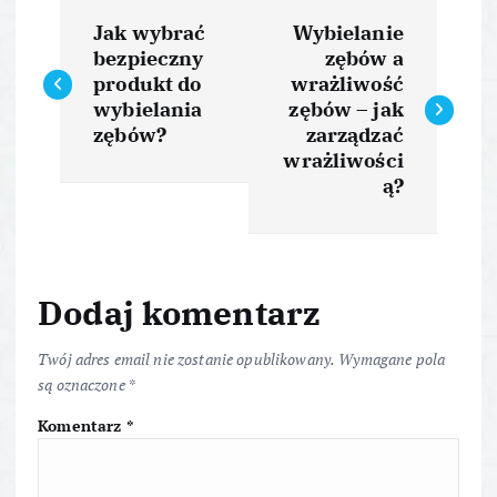
N
Jak wybrać
Wybielanie
a
bezpieczny
zębów a
produkt do
wrażliwość
w
wybielania
zębów – jak
zębów?
zarządzać
i
wrażliwości
ą?
g
a
Dodaj komentarz
c
Twój adres email nie zostanie opublikowany.
Wymagane pola
j
są oznaczone
*
Komentarz
*
a