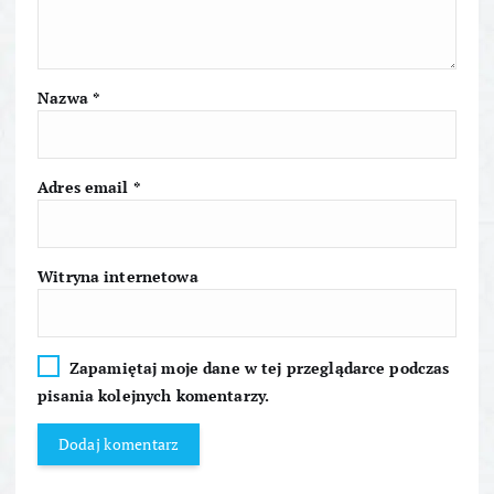
w
p
i
Nazwa
*
s
Adres email
*
u
Witryna internetowa
Zapamiętaj moje dane w tej przeglądarce podczas
pisania kolejnych komentarzy.