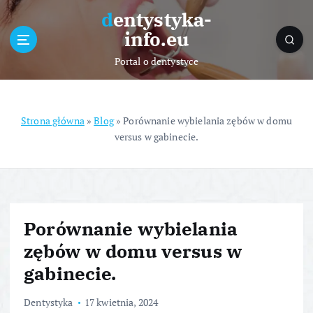
S
dentystyka-
k
info.eu
i
p
Portal o dentystyce
t
o
c
o
Strona główna
»
Blog
»
Porównanie wybielania zębów w domu
n
versus w gabinecie.
t
e
n
t
Porównanie wybielania
zębów w domu versus w
gabinecie.
Dentystyka
17 kwietnia, 2024