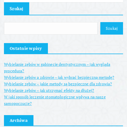
Szukaj
Szukaj
Ostatnie wpisy
Wybielanie zębów w gabinecie dentystycznym – jak wygląda
procedura?
Wybielanie zębów a zdrowie – jak wybrać bezpieczną metodę?
Wybielanie zębów – jakie metody są bezpieczne dla zdrowia?
Wybielanie zębów – jak utrzymać efekty na dłużej?
W jaki sposób leczenie stomatologiczne wpływa na nasze
samopoczucie?
Archiwa