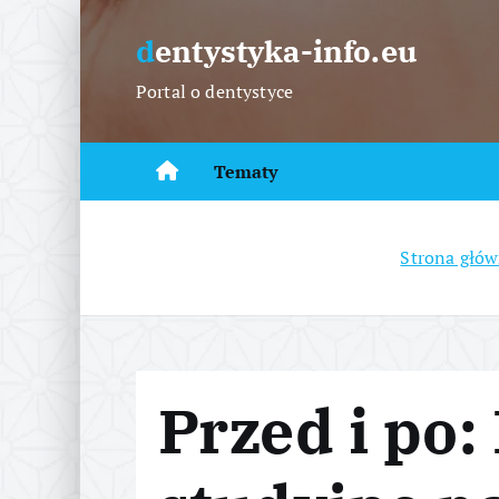
S
k
dentystyka-info.eu
i
Portal o dentystyce
p
t
o
Tematy
c
o
n
Strona głó
t
e
n
t
Przed i po: