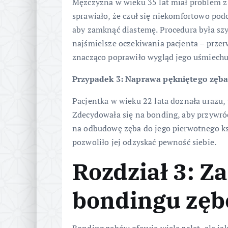
Mężczyzna w wieku 35 lat miał problem z
sprawiało, że czuł się niekomfortowo pod
aby zamknąć diastemę. Procedura była szy
najśmielsze oczekiwania pacjenta – przer
znacząco poprawiło wygląd jego uśmiechu
Przypadek 3: Naprawa pękniętego zęba
Pacjentka w wieku 22 lata doznała urazu, 
Zdecydowała się na bonding, aby przywró
na odbudowę zęba do jego pierwotnego kszt
pozwoliło jej odzyskać pewność siebie.
Rozdział 3: Za
bondingu zę