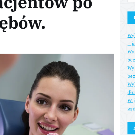
acjentów po
ębów.
Wyb
– j
Wyb
be
Wyb
bez
Wyb
dłu
W j
wpł