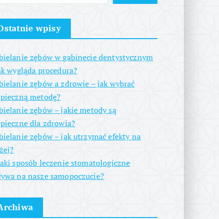
Ostatnie wpisy
ielanie zębów w gabinecie dentystycznym
ak wygląda procedura?
ielanie zębów a zdrowie – jak wybrać
zpieczną metodę?
ielanie zębów – jakie metody są
pieczne dla zdrowia?
ielanie zębów – jak utrzymać efekty na
żej?
aki sposób leczenie stomatologiczne
ywa na nasze samopoczucie?
Archiwa