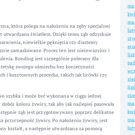
ma
kwi
ma
na, która polega na nałożeniu na zęby specjalnej
lut
st utwardzana światłem. Dzięki temu ząb odzyskuje
sty
ebarwienia, niewielkie pęknięcia czy diastemy
gru
znie zamaskowane. Proces ten jest nieinwazyjny i
lis
enia. Bonding jest szczególnie polecany dla
paź
stetykę swojego uśmiechu bez konieczności
wrz
 i kosztownych procedur, takich jak licówki czy
sie
lip
cze
o szybka i może być wykonana w ciągu jednej
ma
 dobór koloru żywicy, tak aby jak najlepiej pasowała
kwi
astępnie ząb jest przygotowywany poprzez delikatne
ma
a przyczepność żywicy. Po nałożeniu żywicy, jest
lut
ny kształt, a następnie utwardzana za pomocą