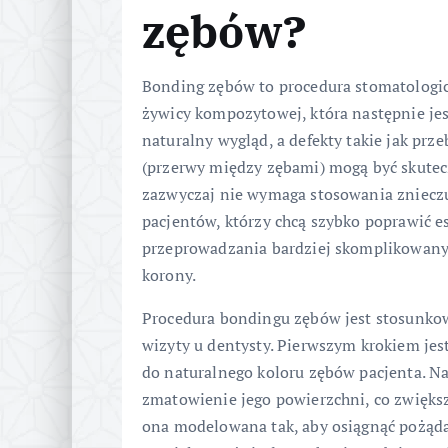
zębów?
Bonding zębów to procedura stomatologicz
żywicy kompozytowej, która następnie je
naturalny wygląd, a defekty takie jak prz
(przerwy między zębami) mogą być skutec
zazwyczaj nie wymaga stosowania znieczul
pacjentów, którzy chcą szybko poprawić e
przeprowadzania bardziej skomplikowanych
korony.
Procedura bondingu zębów jest stosunkow
wizyty u dentysty. Pierwszym krokiem jest
do naturalnego koloru zębów pacjenta. N
zmatowienie jego powierzchni, co zwiększ
ona modelowana tak, aby osiągnąć pożąda