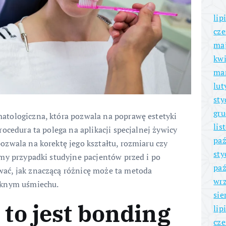
lip
cze
ma
kwi
ma
lut
sty
gru
tologiczna, która pozwala na poprawę estetyki
lis
ocedura ta polega na aplikacji specjalnej żywicy
paź
zwala na korektę jego kształtu, rozmiaru czy
sty
my przypadki studyjne pacjentów przed i po
paź
ać, jak znaczącą różnicę może ta metoda
wrz
ęknym uśmiechu.
sie
 to jest bonding
lip
cze