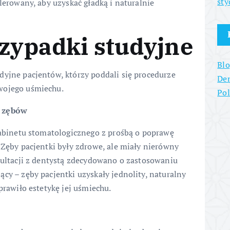
sty
olerowany, aby uzyskać gładką i naturalnie
rzypadki studyjne
Blo
dyjne pacjentów, którzy poddali się procedurze
Den
wojego uśmiechu.
Po
u zębów
 gabinetu stomatologicznego z prośbą o poprawę
 Zęby pacjentki były zdrowe, ale miały nierówny
nsultacji z dentystą zdecydowano o zastosowaniu
cy – zęby pacjentki uzyskały jednolity, naturalny
prawiło estetykę jej uśmiechu.