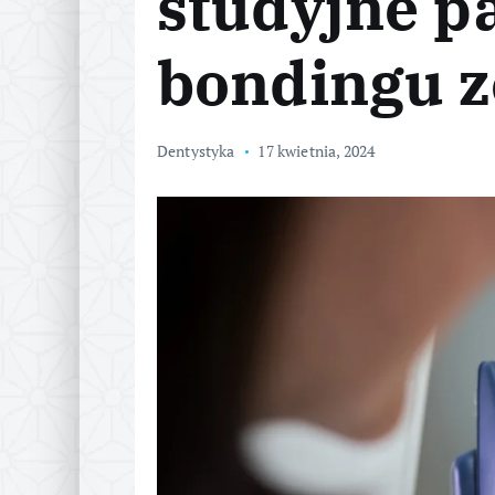
studyjne p
bondingu z
Dentystyka
17 kwietnia, 2024