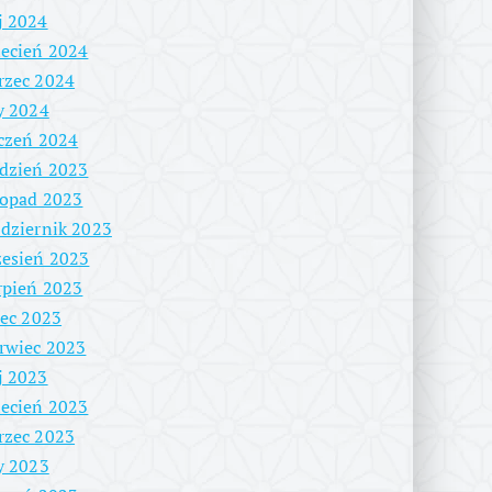
j 2024
ecień 2024
rzec 2024
y 2024
czeń 2024
dzień 2023
topad 2023
dziernik 2023
esień 2023
rpień 2023
iec 2023
rwiec 2023
j 2023
ecień 2023
rzec 2023
y 2023