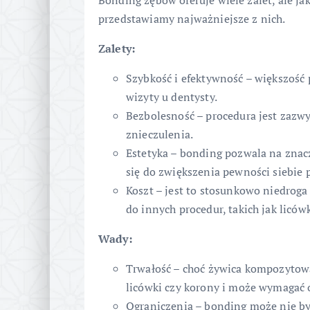
Bonding zębów oferuje wiele zalet, ale j
przedstawiamy najważniejsze z nich.
Zalety:
Szybkość i efektywność – większość
wizyty u dentysty.
Bezbolesność – procedura jest zazw
znieczulenia.
Estetyka – bonding pozwala na znac
się do zwiększenia pewności siebie 
Koszt – jest to stosunkowo niedrog
do innych procedur, takich jak liców
Wady:
Trwałość – choć żywica kompozytowa 
licówki czy korony i może wymagać o
Ograniczenia – bonding może nie by