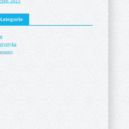
czeń 2023
Kategorie
g
tystyka
lecamy