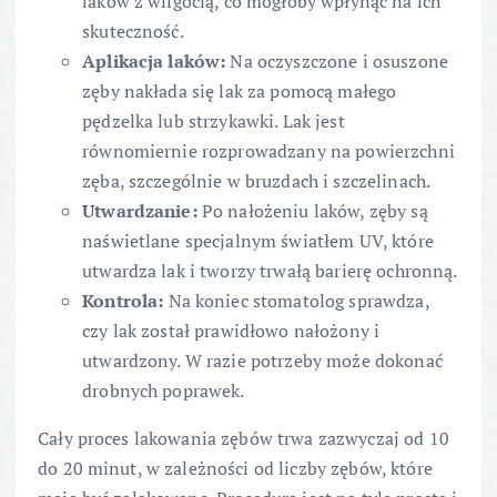
laków z wilgocią, co mogłoby wpłynąć na ich
skuteczność.
Aplikacja laków:
Na oczyszczone i osuszone
zęby nakłada się lak za pomocą małego
pędzelka lub strzykawki. Lak jest
równomiernie rozprowadzany na powierzchni
zęba, szczególnie w bruzdach i szczelinach.
Utwardzanie:
Po nałożeniu laków, zęby są
naświetlane specjalnym światłem UV, które
utwardza lak i tworzy trwałą barierę ochronną.
Kontrola:
Na koniec stomatolog sprawdza,
czy lak został prawidłowo nałożony i
utwardzony. W razie potrzeby może dokonać
drobnych poprawek.
Cały proces lakowania zębów trwa zazwyczaj od 10
do 20 minut, w zależności od liczby zębów, które