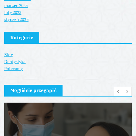
marzec 2023
luty 2023
styczeń 2023
Kategorie
Blog
Dentystyka
Polecamy
Mogliście przegapić