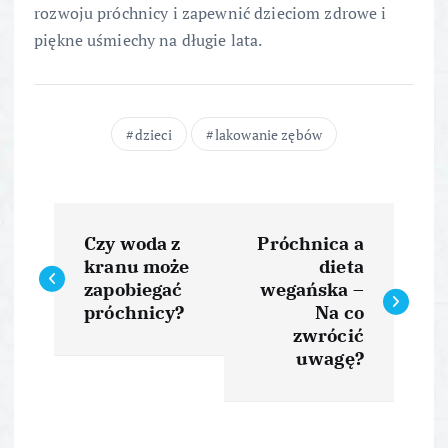
rozwoju próchnicy i zapewnić dzieciom zdrowe i
piękne uśmiechy na długie lata.
dzieci
lakowanie zębów
N
Czy woda z
Próchnica a
a
kranu może
dieta
zapobiegać
wegańska –
w
próchnicy?
Na co
zwrócić
i
uwagę?
g