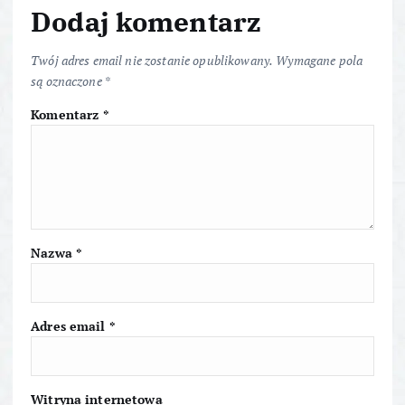
a
Dodaj komentarz
c
Twój adres email nie zostanie opublikowany.
Wymagane pola
są oznaczone
*
j
Komentarz
*
a
w
p
Nazwa
*
i
s
Adres email
*
u
Witryna internetowa