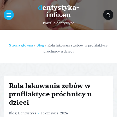
S
dentystyka-
k
info.eu
i
p
Portal o dentystyce
t
o
c
o
Strona główna
»
Blog
»
Rola lakowania zębów w profilaktyce
n
próchnicy u dzieci
t
e
n
t
Rola lakowania zębów w
profilaktyce próchnicy u
dzieci
Blog
,
Dentystyka
13 czerwca, 2024