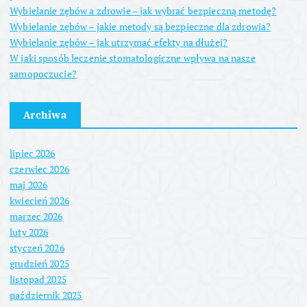
Wybielanie zębów a zdrowie – jak wybrać bezpieczną metodę?
Wybielanie zębów – jakie metody są bezpieczne dla zdrowia?
Wybielanie zębów – jak utrzymać efekty na dłużej?
W jaki sposób leczenie stomatologiczne wpływa na nasze
samopoczucie?
Archiwa
lipiec 2026
czerwiec 2026
maj 2026
kwiecień 2026
marzec 2026
luty 2026
styczeń 2026
grudzień 2025
listopad 2025
październik 2025