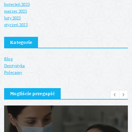
kwiecień 2023
marzec 2023
luty 2023
styczeń 2023
Kategorie
Blog
Dentystyka
Polecamy
Mogliście przegapić