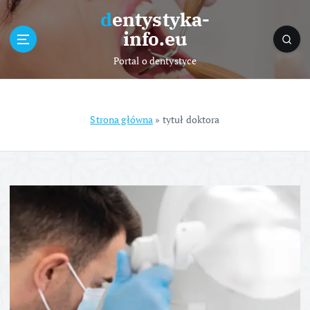
S
dentystyka-
k
info.eu
i
p
Portal o dentystyce
t
o
c
o
Strona główna
»
tytuł doktora
n
t
e
n
t