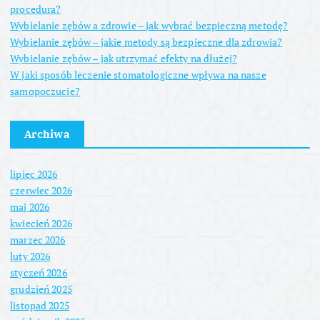
procedura?
Wybielanie zębów a zdrowie – jak wybrać bezpieczną metodę?
Wybielanie zębów – jakie metody są bezpieczne dla zdrowia?
Wybielanie zębów – jak utrzymać efekty na dłużej?
W jaki sposób leczenie stomatologiczne wpływa na nasze
samopoczucie?
Archiwa
lipiec 2026
czerwiec 2026
maj 2026
kwiecień 2026
marzec 2026
luty 2026
styczeń 2026
grudzień 2025
listopad 2025