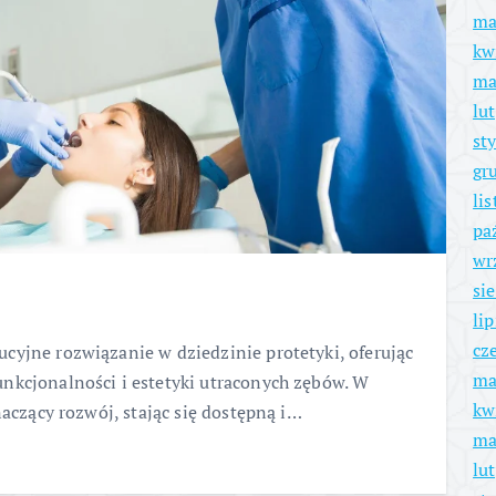
ma
kw
ma
lu
st
gr
li
pa
wr
si
li
cz
cyjne rozwiązanie w dziedzinie protetyki, oferując
ma
nkcjonalności i estetyki utraconych zębów. W
kw
naczący rozwój, stając się dostępną i…
ma
lu