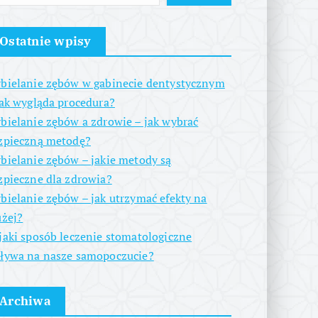
Ostatnie wpisy
bielanie zębów w gabinecie dentystycznym
jak wygląda procedura?
bielanie zębów a zdrowie – jak wybrać
zpieczną metodę?
bielanie zębów – jakie metody są
zpieczne dla zdrowia?
bielanie zębów – jak utrzymać efekty na
użej?
jaki sposób leczenie stomatologiczne
ływa na nasze samopoczucie?
Archiwa