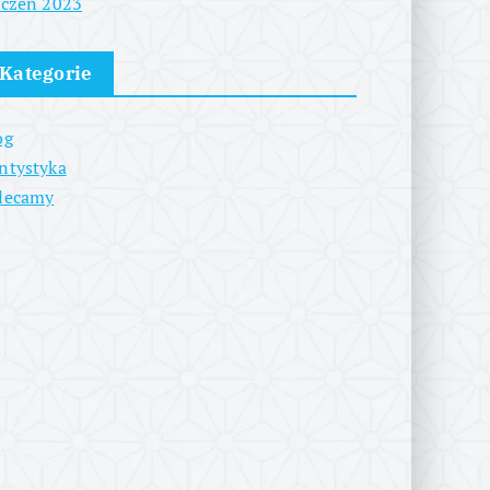
yczeń 2023
Kategorie
og
ntystyka
lecamy