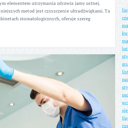
wym elementem utrzymania zdrowia jamy ustnej.
li
niejszych metod jest czyszczenie ultradźwiękami. Ta
cz
abinetach stomatologicznych, oferuje szereg
ma
kw
ma
lu
st
gr
li
pa
st
pa
wr
si
li
cz