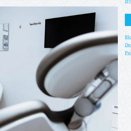
st
Bl
De
Po