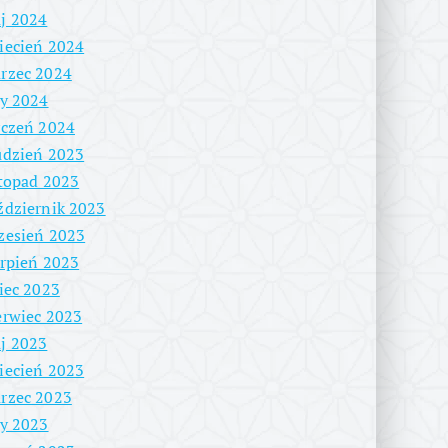
j 2024
iecień 2024
rzec 2024
ty 2024
yczeń 2024
udzień 2023
stopad 2023
ździernik 2023
zesień 2023
erpień 2023
piec 2023
erwiec 2023
j 2023
iecień 2023
rzec 2023
ty 2023