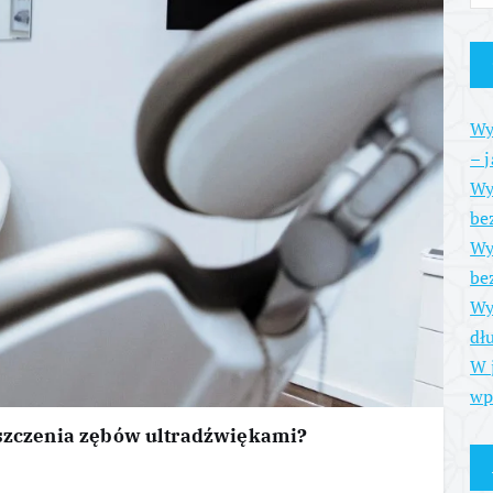
Wy
– 
Wy
be
Wy
be
Wy
dł
W 
wp
yszczenia zębów ultradźwiękami?