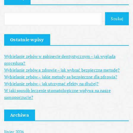
Szukaj
Ostatnie wpisy
Wybielanie zębów w gabinecie dentystycznym – jak wygląda
procedura?
Wybielanie zębów a zdrowie – jak wybrać bezpieczną metodę?
Wybielanie zębów – jakie metody są bezpieczne dla zdrowia?
Wybielanie zębów – jak utrzymać efekty na dłużej?
W jaki sposób leczenie stomatologiczne wpływa na nasze
samopoczucie?
Archiwa
lipiec 2026