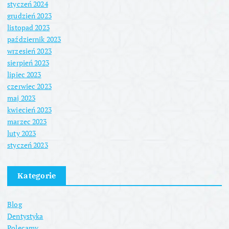
styczeń 2024
grudzień 2023
listopad 2023
październik 2023
wrzesień 2023
sierpień 2023
lipiec 2023
czerwiec 2023
maj 2023
kwiecień 2023
marzec 2023
luty 2023
styczeń 2023
Kategorie
Blog
Dentystyka
Polecamy