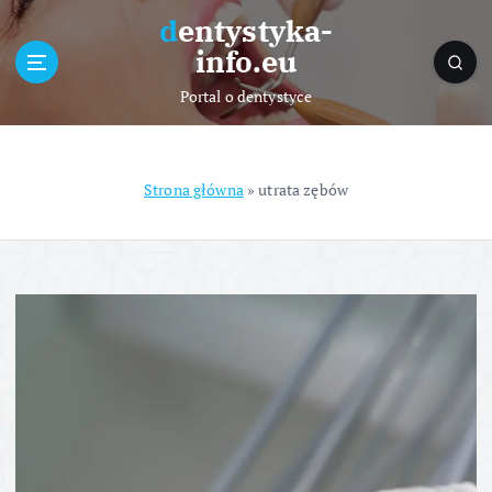
S
dentystyka-
k
info.eu
i
p
Portal o dentystyce
t
o
c
o
Strona główna
»
utrata zębów
n
t
e
n
t