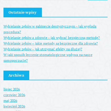
Ostatnie wpisy
Wybielanie zębów w gabinecie dentystycznym – jak wygląda
procedura?
Wybielanie zębów a zdrowie – jak wybrać bezpieczną metodę?
Wybielanie zębów – jakie metody są bezpieczne dla zdrowia?
Wybielanie zębów – jak utrzymać efekty na dłużej?
W jaki sposób leczenie stomatologiczne wpływa na nasze
samopoczucie?
Archiwa
lipiec 2026
czerwiec 2026
maj 2026
kwiecień 2026