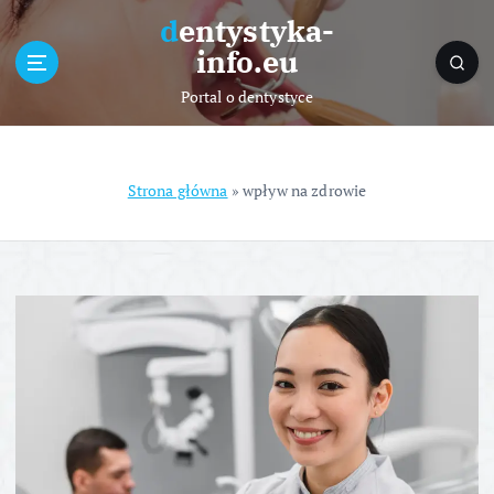
S
dentystyka-
k
info.eu
i
p
Portal o dentystyce
t
o
c
o
Strona główna
»
wpływ na zdrowie
n
t
e
n
t