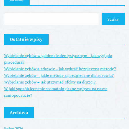
Szukaj
Ostatnie wpisy
Wybielanie zębów w gabinecie dentystycznym – jak wygląda
procedura?
Wybielanie zębów a zdrowie – jak wybrać bezpieczną metodę?
Wybielanie zębów – jakie metody są bezpieczne dla zdrowia?
Wybielanie zębów – jak utrzymać efekty na dłużej?
W jaki sposób leczenie stomatologiczne wpływa na nasze
samopoczucie?
Archiwa
lipiec 2026