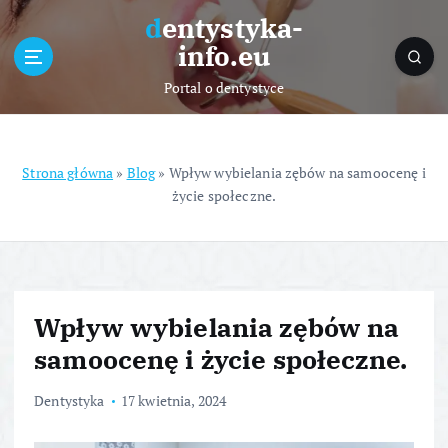
S
dentystyka-
k
info.eu
i
p
Portal o dentystyce
t
o
c
o
Strona główna
»
Blog
»
Wpływ wybielania zębów na samoocenę i
n
życie społeczne.
t
e
n
t
Wpływ wybielania zębów na
samoocenę i życie społeczne.
Dentystyka
17 kwietnia, 2024