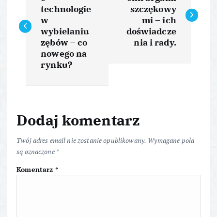
a
technologie
szczękowy
w
w
mi – ich
wybielaniu
doświadcze
i
zębów – co
nia i rady.
nowego na
rynku?
g
a
c
Dodaj komentarz
j
Twój adres email nie zostanie opublikowany.
Wymagane pola
są oznaczone
*
a
Komentarz
*
w
p