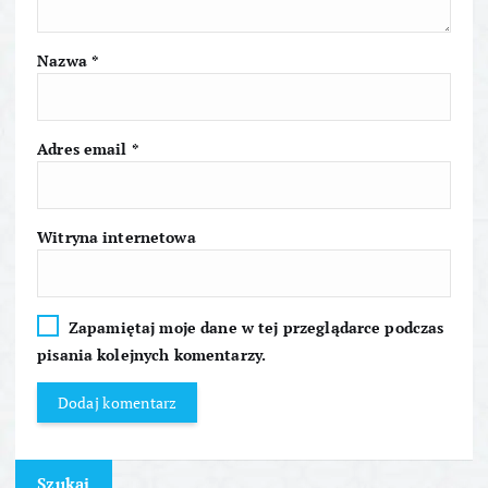
i
Nazwa
*
s
u
Adres email
*
Witryna internetowa
Zapamiętaj moje dane w tej przeglądarce podczas
pisania kolejnych komentarzy.
Szukaj