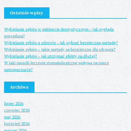
Ostatnie wpisy
Wybielanie zębów w gabinecie dentystycznym – jak wygląda
procedura?
Wybielanie zębów a zdrowie – jak wybrać bezpieczną metodę?
Wybielanie zębów – jakie metody są bezpieczne dla zdrowia?
Wybielanie zębów – jak utrzymać efekty na dłużej?
W jaki sposób leczenie stomatologiczne wpływa na nasze
samopoczucie?
Archiwa
lipiec 2026
czerwiec 2026
maj 2026
kwiecień 2026
marzec 2026