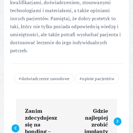
kwalifikacjami, doświadczeniem, stosowanymi
technologiami i materiałami, a także opiniami
innych pacjentów. Pamiętaj, że dobry protetyk to
taki, który nie tylko posiada odpowiednią wiedzę i
umiejętności, ale także potrafi wysłuchać pacjenta i
dostosować leczenie do jego indywidualnych
potrzeb.
doświadczenie zawodowe
opinie pacjentów
N
Zanim
Gdzie
a
zdecydujesz
najlepiej
się na
zrobić
bonding –
implanty