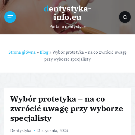
S
dentystyka-
k
info.eu
i
p
Portal o dentystyce
t
o
c
o
Strona główna
»
Blog
»
Wybór protetyka – na co zwrócić uwagę
n
przy wyborze specjalisty
t
e
n
t
Wybór protetyka – na co
zwrócić uwagę przy wyborze
specjalisty
Dentystyka
21 stycznia, 2023