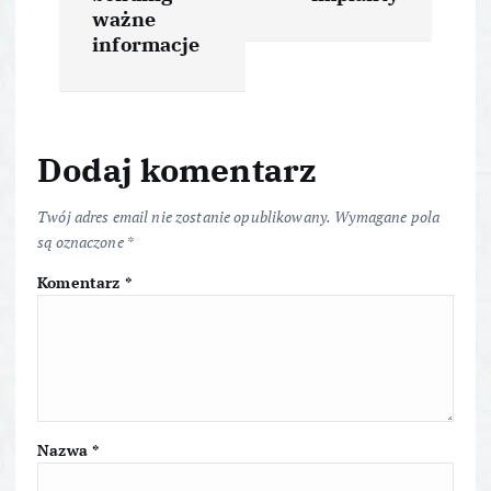
w
ważne
i
informacje
g
a
Dodaj komentarz
c
Twój adres email nie zostanie opublikowany.
Wymagane pola
są oznaczone
*
j
Komentarz
*
a
w
p
Nazwa
*
i