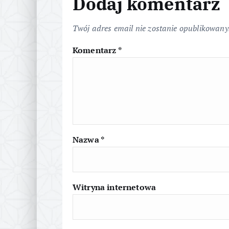
Dodaj komentarz
g
Twój adres email nie zostanie opublikowany
a
Komentarz
*
c
j
a
Nazwa
*
w
p
Witryna internetowa
i