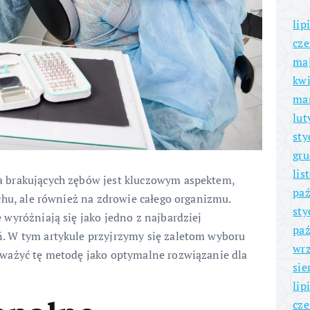
lip
cze
ma
kwi
ma
lut
sty
gru
lis
 brakujących zębów jest kluczowym aspektem,
paź
chu, ale również na zdrowie całego organizmu.
sty
wyróżniają się jako jedno z najbardziej
paź
. W tym artykule przyjrzymy się zaletom wyboru
wrz
ważyć tę metodę jako optymalne rozwiązanie dla
sie
lip
cze