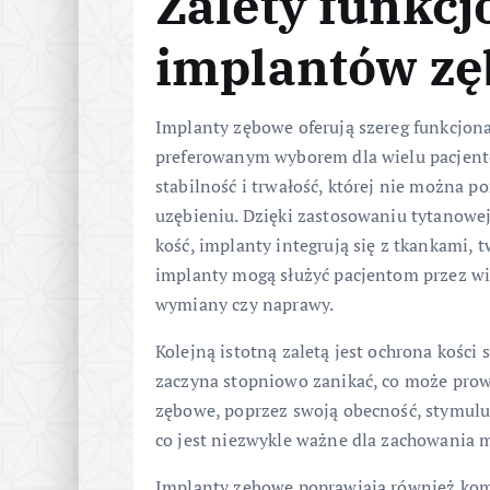
Zalety funkcj
implantów z
Implanty zębowe oferują szereg funkcjonal
preferowanym wyborem dla wielu pacjent
stabilność i trwałość, której nie można
uzębieniu. Dzięki zastosowaniu tytanowe
kość, implanty integrują się z tkankami, t
implanty mogą służyć pacjentom przez wiel
wymiany czy naprawy.
Kolejną istotną zaletą jest ochrona kości 
zaczyna stopniowo zanikać, co może prow
zębowe, poprzez swoją obecność, stymulują
co jest niezwykle ważne dla zachowania 
Implanty zębowe poprawiają również komf