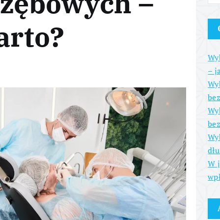
 zębowych –
arto?
Wyb
– j
Wyb
be
Wyb
bez
Wyb
dłu
W j
wpł