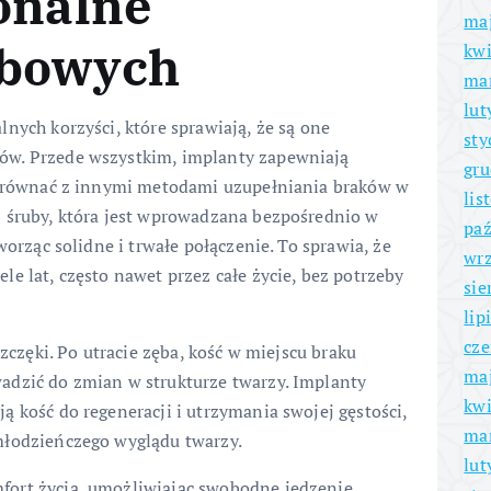
onalne
ma
ębowych
kwi
ma
lut
nych korzyści, które sprawiają, że są one
sty
ów. Przede wszystkim, implanty zapewniają
gru
 porównać z innymi metodami uzupełniania braków w
lis
j śruby, która jest wprowadzana bezpośrednio w
paź
worząc solidne i trwałe połączenie. To sprawia, że
wrz
e lat, często nawet przez całe życie, bez potrzeby
sie
lip
cze
szczęki. Po utracie zęba, kość w miejscu braku
ma
adzić do zmian w strukturze twarzy. Implanty
kwi
 kość do regeneracji i utrzymania swojej gęstości,
ma
młodzieńczego wyglądu twarzy.
lut
ort życia, umożliwiając swobodne jedzenie,