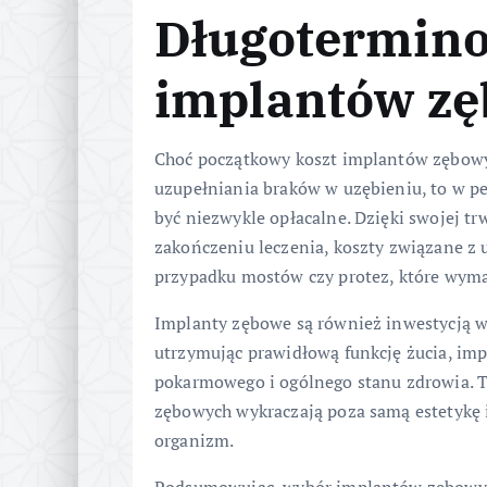
Długotermino
implantów z
Choć początkowy koszt implantów zębow
uzupełniania braków w uzębieniu, to w p
być niezwykle opłacalne. Dzięki swojej tr
zakończeniu leczenia, koszty związane z
przypadku mostów czy protez, które wyma
Implanty zębowe są również inwestycją w 
utrzymując prawidłową funkcję żucia, im
pokarmowego i ogólnego stanu zdrowia. T
zębowych wykraczają poza samą estetykę 
organizm.
Podsumowując, wybór implantów zębowych o