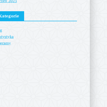
czeń 2023
Kategorie
g
tystyka
lecamy