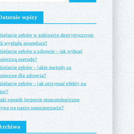
Ostatnie wpisy
ielanie zębów w gabinecie dentystycznym
ak wygląda procedura?
ielanie zębów a zdrowie – jak wybrać
zpieczną metodę?
ielanie zębów – jakie metody są
pieczne dla zdrowia?
ielanie zębów – jak utrzymać efekty na
żej?
aki sposób leczenie stomatologiczne
ywa na nasze samopoczucie?
Archiwa