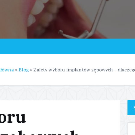
główna
»
Blog
»
Zalety wyboru implantów zębowych – dlaczeg
oru