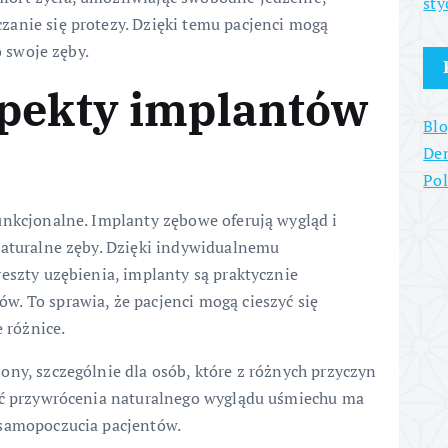
sty
anie się protezy. Dzięki temu pacjenci mogą
o swoje zęby.
spekty implantów
Blo
Den
Po
unkcjonalne. Implanty zębowe oferują wygląd i
naturalne zęby. Dzięki indywidualnemu
eszty uzębienia, implanty są praktycznie
. To sprawia, że pacjenci mogą cieszyć się
 różnice.
ony, szczególnie dla osób, które z różnych przyczyn
ość przywrócenia naturalnego wyglądu uśmiechu ma
 samopoczucia pacjentów.