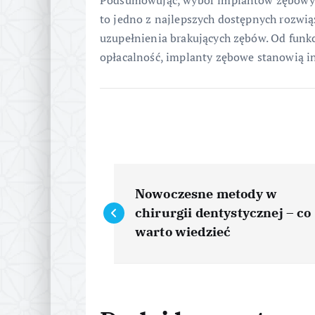
to jedno z najlepszych dostępnych rozwią
uzupełnienia brakujących zębów. Od funkc
opłacalność, implanty zębowe stanowią inw
N
Nowoczesne metody w
a
chirurgii dentystycznej – co
warto wiedzieć
w
i