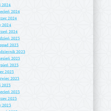
j 2024
ecień 2024
rzec 2024
y 2024
czeń 2024
dzień 2023
topad 2023
dziernik 2023
esień 2023
rpień 2023
iec 2023
rwiec 2023
j 2023
ecień 2023
rzec 2023
y 2023