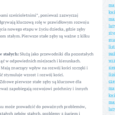
ma
kwi
bami sześcioletnimi”, ponieważ zazwyczaj
ma
 odgrywają kluczową rolę w prawidłowym rozwoju
lut
cia nowego etapu w życiu dziecka, gdzie zęby
sty
m stałym. Pierwsze stałe zęby są ważne z kilku
gru
lis
paź
w stałych:
Służą jako przewodniki dla pozostałych
wrz
ąć w odpowiednich miejscach i kierunkach.
sie
Mają znaczący wpływ na rozwój kości szczęki i
lip
ć stymuluje wzrost i rozwój kości.
cze
Zdrowe pierwsze stałe zęby są kluczowe dla
ma
eważ zapobiegają rozwojowi próchnicy i innych
kwi
ma
eku może prowadzić do poważnych problemów,
lut
stałych zębów stałych, problemy z żuciem i