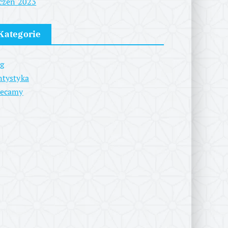
czeń 2023
Kategorie
g
tystyka
lecamy