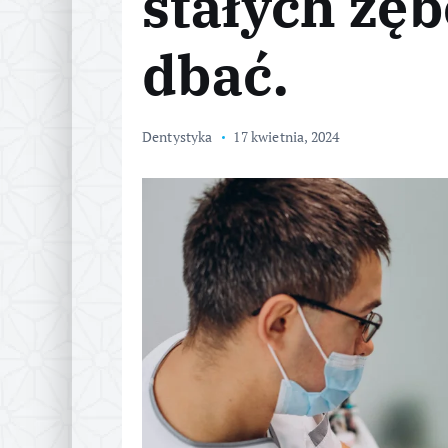
stałych zęb
dbać.
Dentystyka
17 kwietnia, 2024