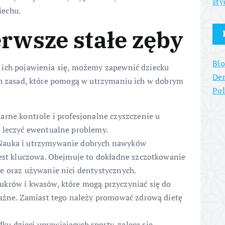
sty
iechu.
erwsze stałe zęby
Blo
 ich pojawienia się, możemy zapewnić dziecku
Den
ch zasad, które pomogą w utrzymaniu ich w dobrym
Po
arne kontrole i profesjonalne czyszczenie u
 leczyć ewentualne problemy.
auka i utrzymywanie dobrych nawyków
jest kluczowa. Obejmuje to dokładne szczotkowanie
e oraz używanie nici dentystycznych.
krów i kwasów, które mogą przyczyniać się do
ważne. Zamiast tego należy promować zdrową dietę
u dzieci uprawiających sporty, zaleca się