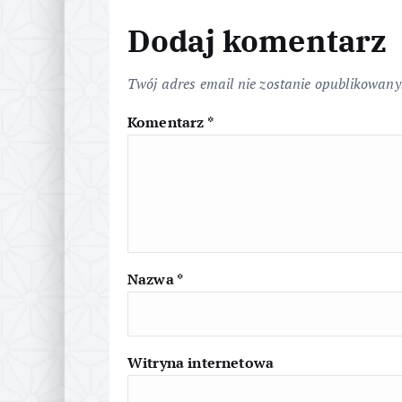
i
Dodaj komentarz
g
Twój adres email nie zostanie opublikowany
a
Komentarz
*
c
j
a
Nazwa
*
w
p
Witryna internetowa