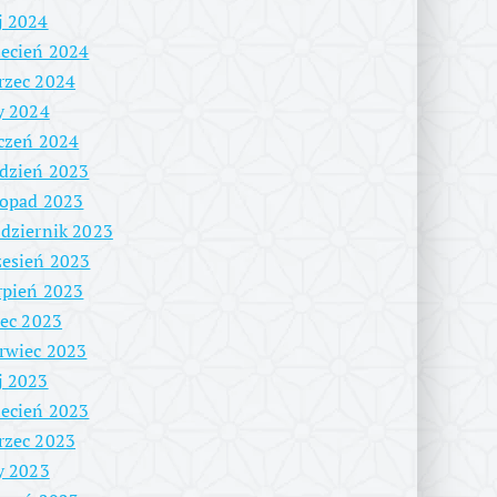
j 2024
ecień 2024
rzec 2024
y 2024
czeń 2024
dzień 2023
topad 2023
dziernik 2023
esień 2023
rpień 2023
iec 2023
rwiec 2023
j 2023
ecień 2023
rzec 2023
y 2023